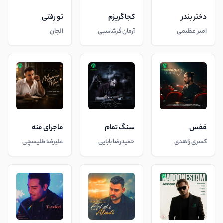
دختر بندر
کجا گریزم
تو رفتی
امیر عظیمی
آرمان گرشاسبی
الجان
قفس
سنگ تمام
ماجرای منه
کسری زاهدی
حمیدرضا بابایی
علیرضا طلیسچی