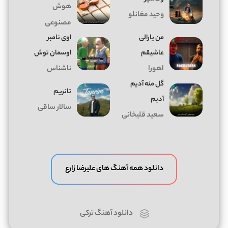
هوش
وحید مغانلو
مصنوعی
من یارالی
اوی نامبر
عاشیقم
اوسمان توش
اهورا
ناشناس
گل منه آدیم
تانریم
آدیم
سالار ساقی
سعید قلیخانی
دانلود همه آهنگ های علیرضا زارع
دانلود آهنگ ترکی