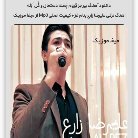
دانلود آهنگ بیر قِز گِردِم چَمَنه دستمال و گُل اَلِنَه
اهنگ ترکی علیرضا زارع بنام قز + کیفیت اصلی Mp3 از
میفا موزیک