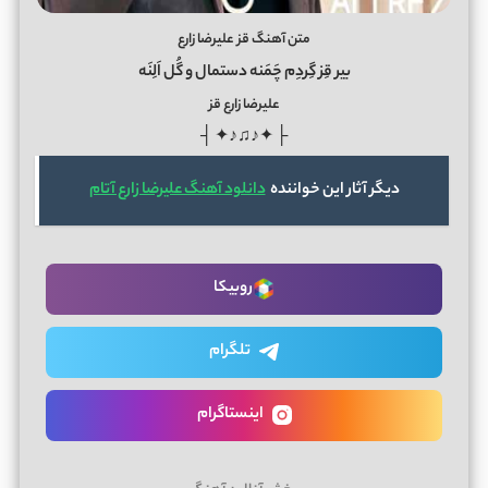
متن آهنگ قز علیرضا زارع
بیر قِز گِردِم چَمَنه دستمال و گُل اَلِنَه
علیرضا زارع قز
├ ✦♪♫♪✦ ┤
دیگر آثار این خواننده
دانلود آهنگ علیرضا زارع آتام
روبیکا
تلگرام
اینستاگرام