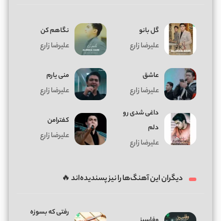
گل بانو
نگاهم کن
علیرضا زارع
علیرضا زارع
عاشق
منی یارم
علیرضا زارع
علیرضا زارع
داغی شدی رو
کفترامن
دلم
علیرضا زارع
علیرضا زارع
دیگران این آهنگ‌ها را نیز پسندیده‌اند 🔥
رفتی که بسوزه
وفاسیز