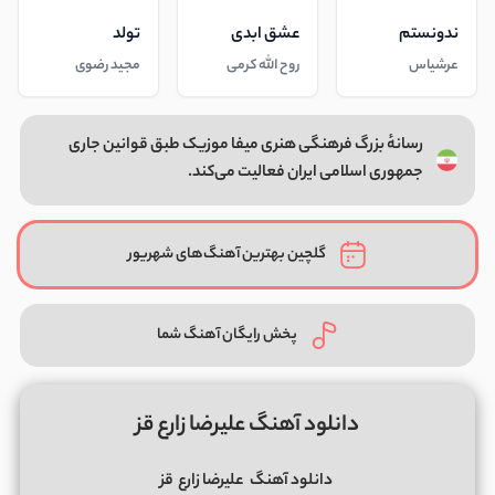
ندونستم
عشق ابدی
تولد
عرشیاس
روح الله کرمی
مجید رضوی
رسانهٔ بزرگ فرهنگی هنری میفا موزیک طبق قوانین جاری
جمهوری اسلامی ایران فعالیت می‌کند.
گلچین بهترین آهنگ‌های شهریور
پخش رایگان آهنگ شما
دانلود آهنگ علیرضا زارع قز
دانلود آهنگ
علیرضا زارع
قز