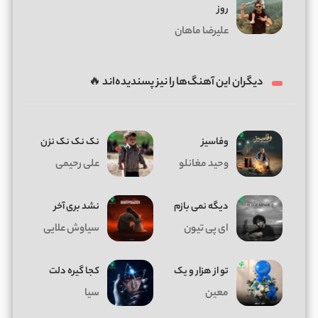
روز
علیرضا ماهان
دیگران این آهنگ‌ها را نیز پسندیده‌اند 🔥
وفاسیز
نک نک نک نزن
وحید مغانلو
علی رحیمی
دیگه نمی بازم
نشد بری آخر
ای پی تیون
سیاوش علایی
تو از هزار و یک
کجا گیره دلت
معین
سیا