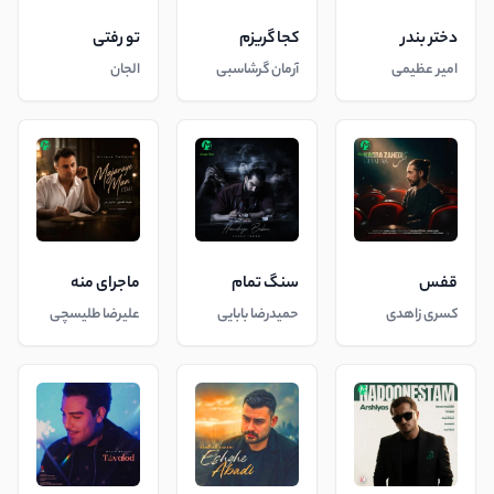
دختر بندر
کجا گریزم
تو رفتی
امیر عظیمی
آرمان گرشاسبی
الجان
قفس
سنگ تمام
ماجرای منه
کسری زاهدی
حمیدرضا بابایی
علیرضا طلیسچی