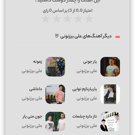
این آهنگ را چقدر دوست داشتید؟
امتیاز
0.0
از 5 | بر اساس
0
رای
★
★
★
★
★
دیگر آهنگ‌های علی برزنونی 🤘
یار جونی
زمونه
علی برزنونی
علی برزنونی
یاریارنازم توایی
داداشی
علی برزنونی
علی برزنونی
ناز داره چشمات
جون منی یار
علی برزنونی
علی برزنونی