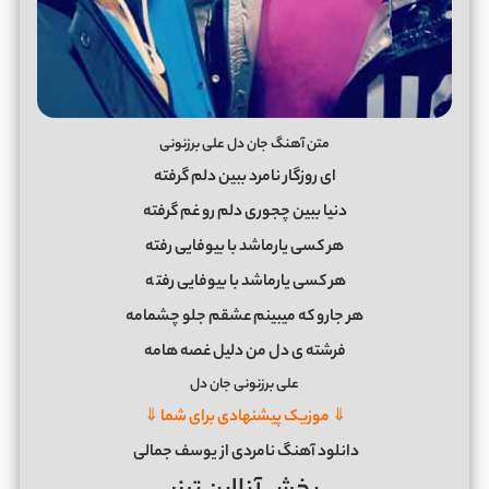
متن آهنگ جان دل علی برزنونی
ای روزگار نامرد ببین دلم گرفته
دنیا ببین چجوری دلم رو غم گرفته
هر کسی یارماشد با بیوفایی رفته
هر کسی یارماشد با بیوفایی رفت
ه
هر جارو که میبینم عشقم جلو چشمامه
فرشته ی دل من دلیل غصه هامه
علی برزنونی جان دل
⇓ موزیک پیشنهادی برای شما ⇓
دانلود آهنگ نامردی از یوسف جمالی