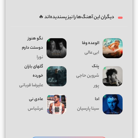
دیگران این آهنگ‌ها را نیز پسندیده‌اند 🔥
نگو هنوز
الوعده وفا
دوستت دارم
ابی عالی
نورا
پتک
گلهای باران
شروین حاجی
خورده
علیرضا قربانی
پور
ادا
عادی نی
سینا پارسیان
عرشیاس