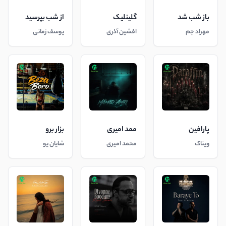
باز شب شد
گلینلیک
از شب بپرسید
مهراد جم
افشین آذری
یوسف زمانی
پارافین
ممد امیری
بزار برو
ویناک
محمد امیری
شایان یو