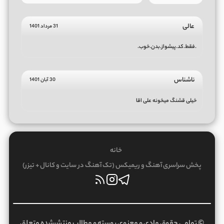
عالی
31 مرداد 1401
.فقط.کد.پیشواز.بدن.خوب.
ناشناس
30 آبان 1401
خیلی قشنگ میخونه علی اقا
خانه
پخش سراسری آهنگ و ریمیکس (تک آهنگ در سایت و کانال + تیزر)