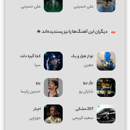
علی حسینی
علی حسینی
دیگران این آهنگ‌ها را نیز پسندیده‌اند 🔥
تو از هزار و یک
کجا گیره دلت
معین
سیا
بزار برو
پرو
شایان یو
حسین پارسا
207 مشکی
اجبار
سعید کریمی
دورچی