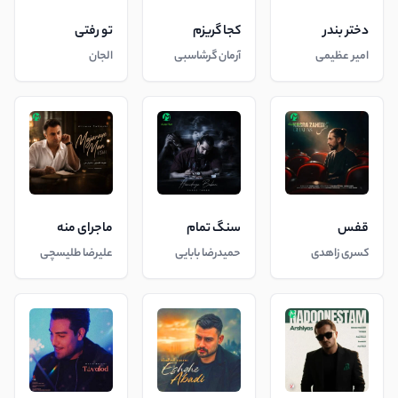
دختر بندر
کجا گریزم
تو رفتی
امیر عظیمی
آرمان گرشاسبی
الجان
قفس
سنگ تمام
ماجرای منه
کسری زاهدی
حمیدرضا بابایی
علیرضا طلیسچی