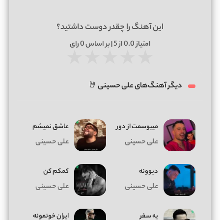
این آهنگ را چقدر دوست داشتید؟
امتیاز
0.0
از 5 | بر اساس
0
رای
★
★
★
★
★
دیگر آهنگ‌های علی حسینی 🤘
میبوسمت از دور
عاشق نمیشم
علی حسینی
علی حسینی
دیوونه
کمکم کن
علی حسینی
علی حسینی
یه سفر
ایران خونمونه