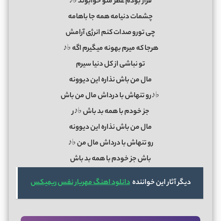
قرار بودم عطر منو خوابوند ♭♪
چشمات دنیامه همه جا باهامه
چی تورو صدات کنم انرژی آرامش
هرجا که میرم بهونه میگیرم اگه ♭♪
تو نباشی از کل دنیا سیرم
مال من باش نذاره این دیوونه
♭♪رو تنهاش با درداش مال من باش
جز خودم با همه بد باش ♭♪ر
مال من باش نذاره این دیوونه
رو تنهاش با درداش مال من ♭♪
باش جز خودم با همه بد باش
دیگر آثار این خواننده
دانلود اهنگ مهریار نفس ریمیکس