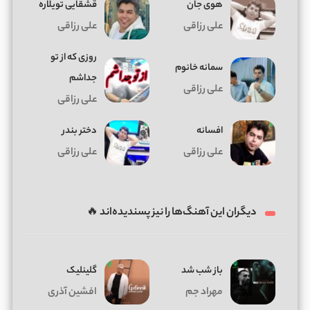
هوی جان
قشقایی تویلاره
علی رزاقی
علی رزاقی
روزی که از تو
سمانه خانوم
جداشم
علی رزاقی
علی رزاقی
افسانه
دختر بندر
علی رزاقی
علی رزاقی
دیگران این آهنگ‌ها را نیز پسندیده‌اند 🔥
باز شب شد
گلینلیک
مهراد جم
افشین آذری