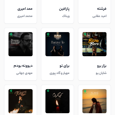
فرشته
پارافین
ممد امیری
امید عقابی
ویناک
محمد امیری
بزار برو
برای تو
دیوونه بودم
شایان یو
مهیار و گاد پوری
مهدی جهانی