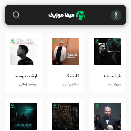
باز شب شد
گلینلیک
از شب بپرسید
مهراد جم
افشین آذری
یوسف زمانی