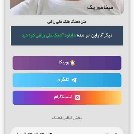
متن آهنگ فلک علی رزاقی
دیگر آثار این خواننده
دانلود آهنگ علی رزاقی کوه درد
روبیکا
تلگرام
اینستاگرام
پخش آنلاین آهنگ