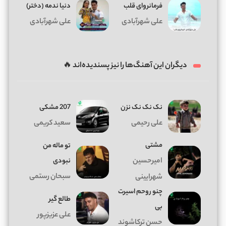
فرمانروای قلب
دنیا ندمه (دختر)
علی شهرآبادی
علی شهرآبادی
دیگران این آهنگ‌ها را نیز پسندیده‌اند 🔥
نک نک نک نزن
207 مشکی
علی رحیمی
سعید کریمی
مشتی
تو ماله من
امیرحسین
نبودی
سبحان رستمی
شهرایینی
چنو روحم اسیرت
طالع گیر
بی
علی عزیزپور
حسن ترکاشوند