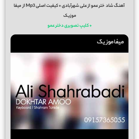
آهنگ شاد
ختر عمو
از
علی شهرآبادی
+ کیفیت اصلی Mp3 از
میفا
موزیک
+ کلیپ تصویری دختر عمو