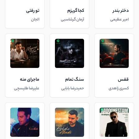
دختر بندر
کجا گریزم
تو رفتی
امیر عظیمی
آرمان گرشاسبی
الجان
قفس
سنگ تمام
ماجرای منه
کسری زاهدی
حمیدرضا بابایی
علیرضا طلیسچی