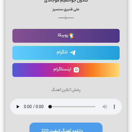
گئدون جوانلقیم قوجالدی
علی قنبری سنسیز
──♭──
روبیکا
تلگرام
اینستاگرام
پخش آنلاین آهنگ
دانلود آهنگ کیفیت 320