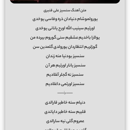
متن آهنگ سنسیز علی قنبری
یورولموشام دنیادان ذره وفاسی یوخدی
اورئیم سینیب الله اورح یانانی یوخدی
یولارا باخدیم عشقیم سنی گوروم بیرده من
گوزلریم انتظاردان یورولدی گلمدین سن
سنسیز بودنیا منه زندان
سنسیز یانار اورئیم هر آ
ن
سنسیز نه گجلر آغلادیم
سنسیز اورئمی داغلادیم
──♭──
دنیام سنه خاطیر قارالدی
قلبیم سنه خاطیر دایاندی
عمروم گلی نیه سارالدی