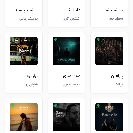
باز شب شد
گلینلیک
از شب بپرسید
مهراد جم
افشین آذری
یوسف زمانی
پارافین
ممد امیری
بزار برو
ویناک
محمد امیری
شایان یو