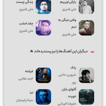
ﻳﺎراﻟﻰ اورﻳﻴﻢ
زندگی چیست
علی قنبری
علی قنبری
وقتی میگن به
چقد امشب
ادم
علی قنبری
علی قنبری
دیگران این آهنگ‌ها را نیز پسندیده‌اند 🔥
پتک
فرشته
شروین حاجی
امید عقابی
پور
گلهای باران
ادا
خورده
سینا پارسیان
علیرضا قربانی