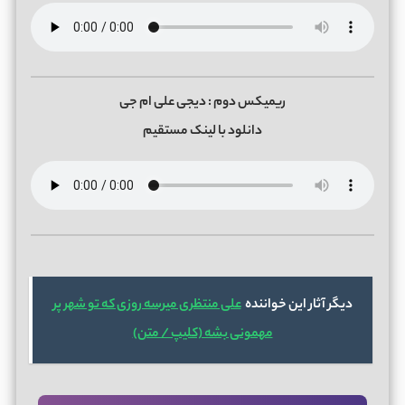
ریمیکس دوم : دیجی علی ام جی
دانلود با لینک مستقیم
دیگر آثار این خواننده
علی منتظری میرسه روزی که تو شهر پر
مهمونی بشه (کلیپ / متن)