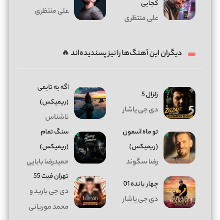
کجایی
علی منتظری
علی منتظری
دیگران این آهنگ‌ها را نیز پسندیده‌اند 🔥
اگه یه تایمی
زلزال 5
(ریمیکس)
دی جی یاشار
ناشناس
تو ماه آسمون
سنگ تمام
(ریمیکس)
(ریمیکس)
رضا سگوند
حمیدرضا بابایی
تهران فیت 55
چهار بانده 01
دی جی باربد و
دی جی یاشار
محمد موریانی