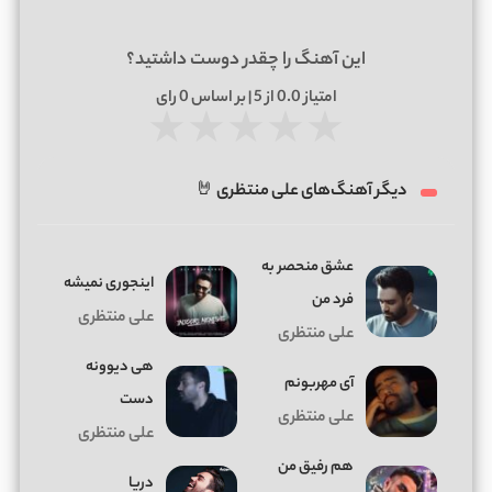
این آهنگ را چقدر دوست داشتید؟
امتیاز
0.0
از 5 | بر اساس
0
رای
★
★
★
★
★
دیگر آهنگ‌های علی منتظری 🤘
عشق منحصر به
اینجوری نمیشه
فرد من
علی منتظری
علی منتظری
هی دیوونه
آی مهربونم
دست
علی منتظری
علی منتظری
هم رفیق من
دریا