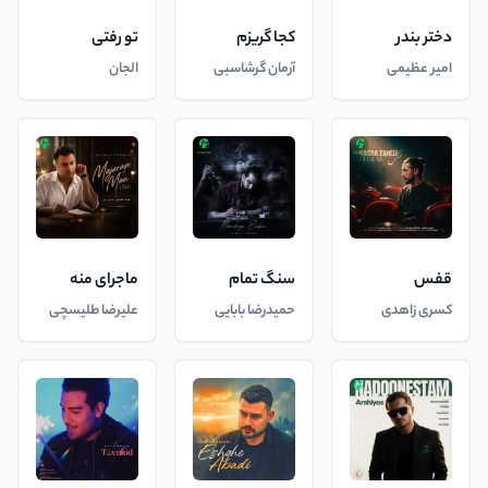
دختر بندر
کجا گریزم
تو رفتی
امیر عظیمی
آرمان گرشاسبی
الجان
قفس
سنگ تمام
ماجرای منه
کسری زاهدی
حمیدرضا بابایی
علیرضا طلیسچی