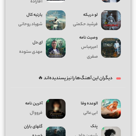
آقازاده
لو دریکه
یارتیه کال
فرشید حکمتی
شهیاد روحانی
وصیت نامه
ای دل
امیرعباس
مهدی ستوده
صفری
دیگران این آهنگ‌ها را نیز پسندیده‌اند 🔥
الوعده وفا
آخرین نامه
ابی عالی
فرووال
پتک
گلهای باران
خورده