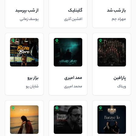
باز شب شد
گلینلیک
از شب بپرسید
مهراد جم
افشین آذری
یوسف زمانی
پارافین
ممد امیری
بزار برو
ویناک
محمد امیری
شایان یو