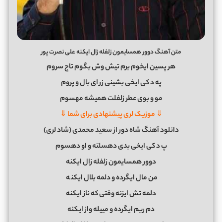
متن آهنگ دوور همسایمون زلفله زال ایکنه علی نصرت پور
هر پسین ایخوم برم تیش وش بگوم تاج سروم
په د کی ایخی بشینی زر ای بال و پروم
مو و بوی عطر زلفلت همیشه مهسوم
⇓ موزیک لری پیشنهادی برای شما ⇓
دانلود آهنگ شاه دور از سعید محمدی (شاد لری)
پ د کی ایخی بدی دهسلته و او دهسوم
دوور همسایمون زلفله زال ایکنه
من مال ایگرده و دلمه بلال ایکن
ه
دلمه تش ایزنه وقتی که ناز ایکنه
دم ریم ایگرده و مییله واز ایکنه