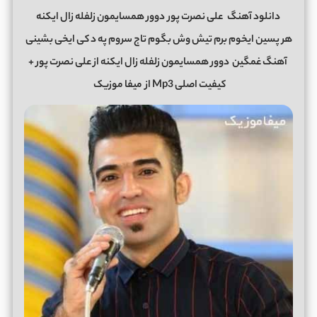
دانلود آهنگ
علی نصرت پور
دوور همسایمون زلفله زال ایکنه
هر پسین ایخوم برم تیش وش بگوم تاج سروم په د کی ایخی بشینی
آهنگ غمگین
دوور همسایمون زلفله زال ایکنه از علی نصرت پور +
کیفیت اصلی Mp3 از
میفا موزیک