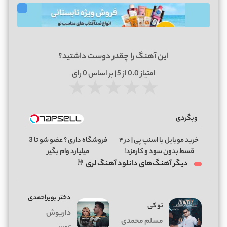
این آهنگ را چقدر دوست داشتید؟
امتیاز
0.0
از 5 | بر اساس
0
رای
★
★
★
★
★
وبگردی
خرید موبایل با اسنپ پی | در ۴
فروشگاه داری ؟ عضو شو تا 3
قسط بدون سود و کارمزد!
میلیارد وام بگیر
دیگر آهنگ‌های دانلود آهنگ لری 🤘
دختر بویراحمدی
تو کی
داریوش
مسلم محمدی