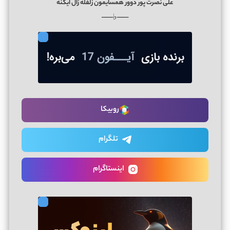
علی نصرت پور دوور همسایمون زلفله زال ایکنه
──♭──
روبیکا
تلگرام
اینستاگرام