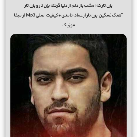
بزن تار که امشب باز دلم از دنیا گرفته بزن تار و بزن تار
آهنگ غمگین
بزن تار از عماد حامدی + کیفیت اصلی Mp3 از
میفا
موزیک