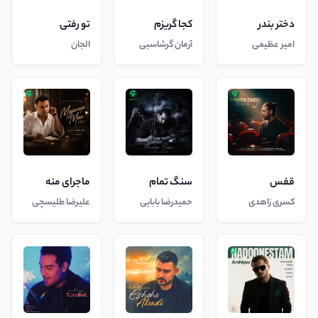
دختر بندر
کجا گریزم
تو رفتی
امیر عظیمی
آرمان گرشاسبی
الجان
قفس
سنگ تمام
ماجرای منه
کسری زاهدی
حمیدرضا بابایی
علیرضا طلیسچی