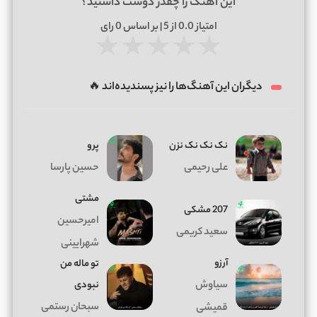
این آهنگ را چقدر دوست داشتید؟
امتیاز
0.0
از 5 | بر اساس
0
رای
★
★
★
★
★
دیگران این آهنگ‌ها را نیز پسندیده‌اند 🔥
نک نک نک نزن
پرو
علی رحیمی
حسین پارسا
مشتی
207 مشکی
امیرحسین
سعید کریمی
شهرایینی
آرزو
تو ماله من
سیاوش
نبودی
سبحان رستمی
قمیشی