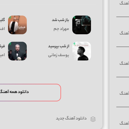
باز شب شد
گلی
مهراد جم
افش
از شب بپرسید
فرش
یوسف زمانی
امی
دانلود همه آهنگ 
دانلود آهنگ جدید