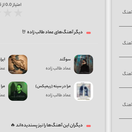
امتیاز
0.0
از 5 | بر اساس
★
★
★
دیگر آهنگ‌های عماد طالب زاده 🤘
سوگند
ایرا
عماد طالب زاده
عما
مرا در سینه (ریمیکس)
مرا
عماد طالب زاده
عما
دیگران این آهنگ‌ها را نیز پسندیده‌اند 🔥