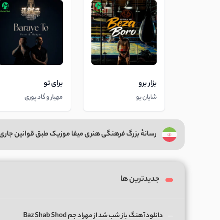
بزار برو
برای تو
شایان یو
مهیار و گاد پوری
رسانهٔ بزرگ فرهنگی هنری میفا موزیک طبق قوانین جاری 
جدیدترین ها
دانلود آهنگ باز شب شد از مهراد جم Baz Shab Shod