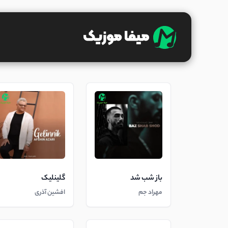
باز شب شد
گلینلیک
مهراد جم
افشین آذری