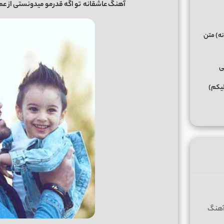
آهنگ عاشقانه
تو اگه قدرمو میدونستی
از
عما
نه) متن
ی
لیکم)