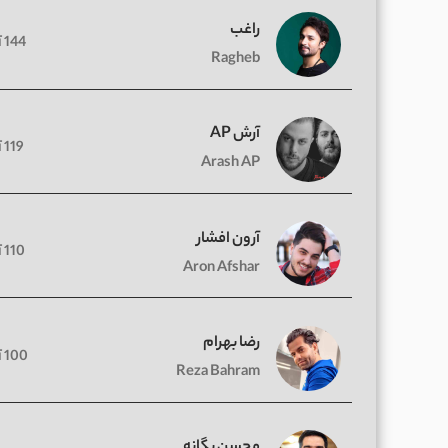
راغب
144 آهنگ
Ragheb
آرش AP
119 آهنگ
Arash AP
آرون افشار
110 آهنگ
Aron Afshar
رضا بهرام
100 آهنگ
Reza Bahram
محسن یگانه