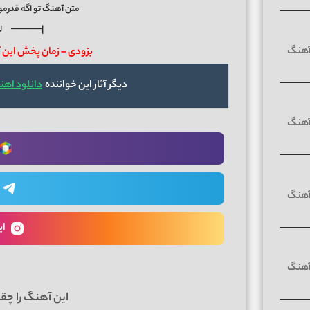
متن آهنگ تو اگه قدرمو
♪ ────|
بزودی – زمان پخش ای
دیگر آثار این خواننده
دانلود اه
ای
این آهنگ را چق