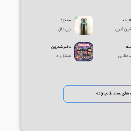
نلیک
معجزه
ین آذری
جی دال
ته
دختر شمرون
د عقابی
میثاق راد
های عماد طالب زاده