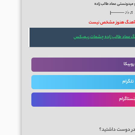
 میدونستی عماد طالب زاده
|──── ♩♬♭
ن آهنگ هنوز مشخص نیست
نگ عماد طالب زاده چشمات ریمیکس
روبیکا
تلگرام
نستاگرام
در دوست داشتید؟