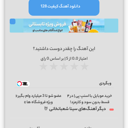
دانلود آهنگ کیفیت 128
این آهنگ را چقدر دوست داشتید؟
امتیاز
0.0
از 5 | بر اساس
0
رای
★
★
★
★
★
وبگردی
خرید موبایل با اسنپ پی | در ۴
عضو شو تا 3 میلیارد وام بگیر «
قسط بدون سود و کارمزد!
ویژه فروشگاه ها »
دیگر آهنگ‌های سینا شعبانخانی 🤘