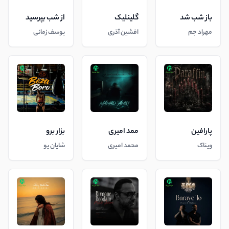
باز شب شد
گلینلیک
از شب بپرسید
مهراد جم
افشین آذری
یوسف زمانی
پارافین
ممد امیری
بزار برو
ویناک
محمد امیری
شایان یو