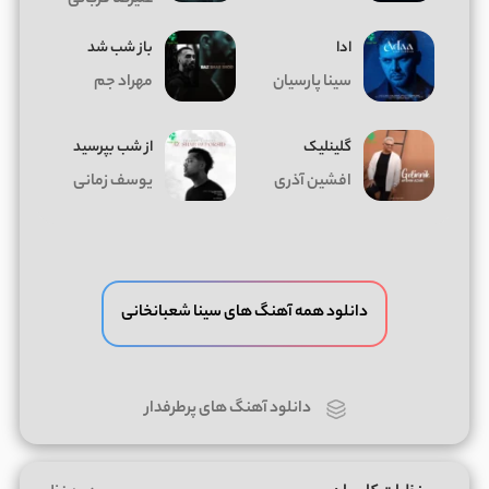
ادا
باز شب شد
سینا پارسیان
مهراد جم
گلینلیک
از شب بپرسید
افشین آذری
یوسف زمانی
دانلود همه آهنگ های سینا شعبانخانی
دانلود آهنگ های پرطرفدار