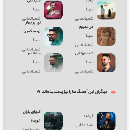
جاده
قلب منی
سینا
سینا
شعبانخانی
شعبانخانی
ای ابر بهار
من بمیرم
(ریمیکس)
سینا
سینا
شعبانخانی
شعبانخانی
شب مهتابی
سایه سر
سینا
سینا
شعبانخانی
شعبانخانی
دیگران این آهنگ‌ها را نیز پسندیده‌اند 🔥
گلهای باران
فرشته
خورده
امید عقابی
علیرضا قربانی