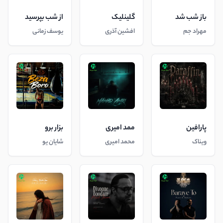
باز شب شد
گلینلیک
از شب بپرسید
مهراد جم
افشین آذری
یوسف زمانی
پارافین
ممد امیری
بزار برو
ویناک
محمد امیری
شایان یو