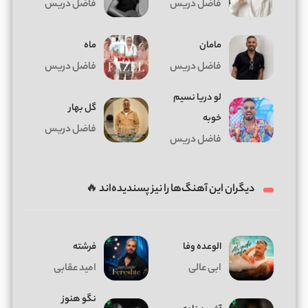
فاضل دریس
فاضل دریس
مامان
ماه
فاضل دریس
فاضل دریس
لو دریا نسیم
گل بهار
خوبه
فاضل دریس
فاضل دریس
دیگران این آهنگ‌ها را نیز پسندیده‌اند 🔥
الوعده وفا
فرشته
ابی عالی
امید عقابی
نگو هنوز