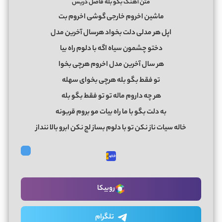
متن آهنگ بگو بله فاضل دریس
ماشین اخروم خارجی گوشی اخروم بت
اپل هر مدلی دلت بخواد هرسال آخرین مدل
دختو چشمون سیاه اگه با دلوم راه بیا
هر سال آخرین مدل اخروم هرچی بخوا
تو فقط بگو بله هرچی بخوای سهله
هر چه داروم ماله تو تو فقط بگو بله
به دلت بگو با ما راه بیات مو بروم قربونه
خاله سیات ناز نکن تو با دلوم بساز لج نکن ابرو بالا ننداز
روبیکا
تلگرام