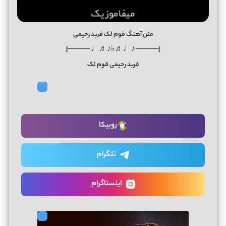
متن آهنگ قوم لک فربد رحیمی
|──── ♪♩♬♭♪♬♩ ────|
فربد رحیمی قوم لک
روبیکا
تلگرام
اینستاگرام