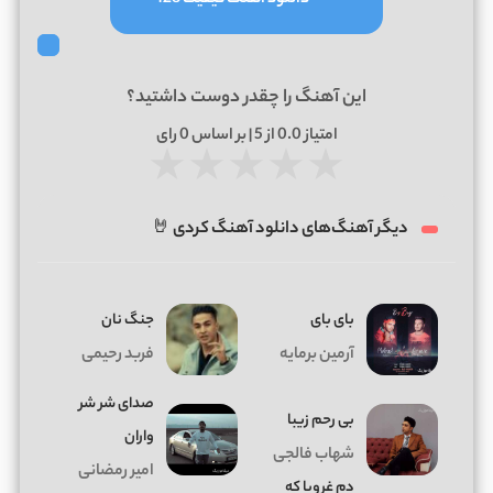
این آهنگ را چقدر دوست داشتید؟
امتیاز
0.0
از 5 | بر اساس
0
رای
★
★
★
★
★
دیگر آهنگ‌های دانلود آهنگ کردی 🤘
بای بای
جنگ نان
آرمین برمایه
فربد رحیمی
صدای شر شر
بی رحم زیبا
واران
شهاب فالجی
امیر رمضانی
دم غروبا که