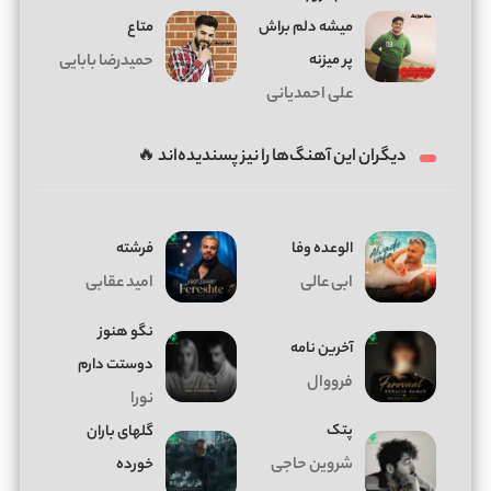
میشه دلم براش
متاع
پر میزنه
حمیدرضا بابایی
علی احمدیانی
دیگران این آهنگ‌ها را نیز پسندیده‌اند 🔥
الوعده وفا
فرشته
ابی عالی
امید عقابی
نگو هنوز
آخرین نامه
دوستت دارم
فرووال
نورا
پتک
گلهای باران
شروین حاجی
خورده