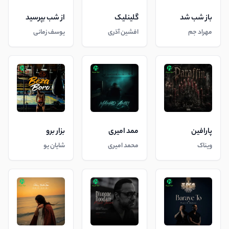
باز شب شد
گلینلیک
از شب بپرسید
مهراد جم
افشین آذری
یوسف زمانی
پارافین
ممد امیری
بزار برو
ویناک
محمد امیری
شایان یو