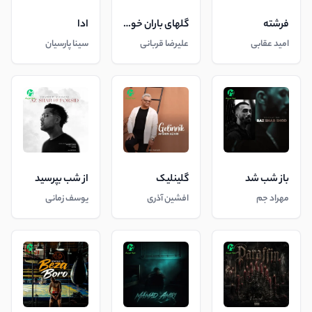
فرشته
گلهای باران خورده
ادا
امید عقابی
علیرضا قربانی
سینا پارسیان
باز شب شد
گلینلیک
از شب بپرسید
مهراد جم
افشین آذری
یوسف زمانی