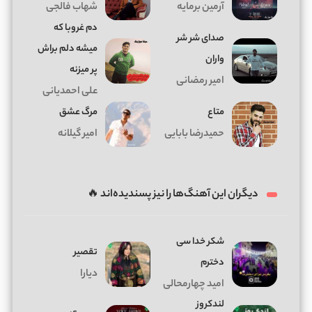
آرمین برمایه
شهاب فالجی
دم غروبا که
صدای شر شر
میشه دلم براش
واران
پر میزنه
امیر رمضانی
علی احمدیانی
متاع
مرگ عشق
حمیدرضا بابایی
امیر گیلانه
دیگران این آهنگ‌ها را نیز پسندیده‌اند 🔥
شکر خدا سی
تقصیر
دخترم
دیارا
امید چهارمحالی
لندکروز