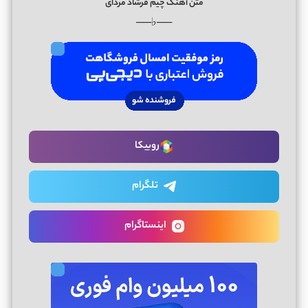
متن آهنگ چیم فرشاد مردای
──♭──
روبیکا
تلگرام
اینستاگرام