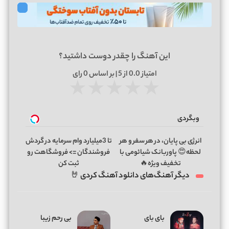
این آهنگ را چقدر دوست داشتید؟
امتیاز
0.0
از 5 | بر اساس
0
رای
★
★
★
★
★
وبگردی
انرژی بی پایان، در هر سفر و هر
تا 3میلیارد وام سرمایه در گردش
لحظه😍 پاوربانک شیائومی با
فروشندگان => فروشگاهت رو
تخفیف ویژه🔥
ثبت کن
دیگر آهنگ‌های دانلود آهنگ کردی 🤘
بای بای
بی رحم زیبا