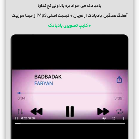
بادبادک می خواد بره بالا ولی نخ نداره
آهنگ غمگین
بادبادک
از
فریان
+ کیفیت اصلی Mp3 از
میفا موزیک
+ کلیپ تصویری بادبادک