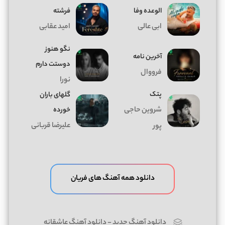
الوعده وفا
فرشته
ابی عالی
امید عقابی
نگو هنوز
آخرین نامه
دوستت دارم
فرووال
نورا
پتک
گلهای باران
شروین حاجی
خورده
علیرضا قربانی
پور
دانلود همه آهنگ های فریان
دانلود آهنگ جدید
-
دانلود آهنگ عاشقانه