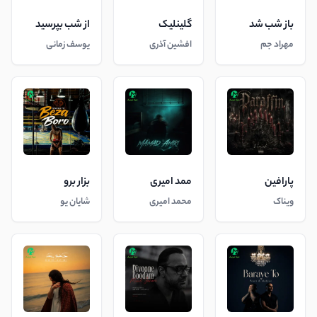
باز شب شد
گلینلیک
از شب بپرسید
مهراد جم
افشین آذری
یوسف زمانی
پارافین
ممد امیری
بزار برو
ویناک
محمد امیری
شایان یو