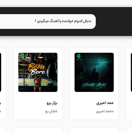
ممد امیری
بزار برو
ب
محمد امیری
شایان یو
م