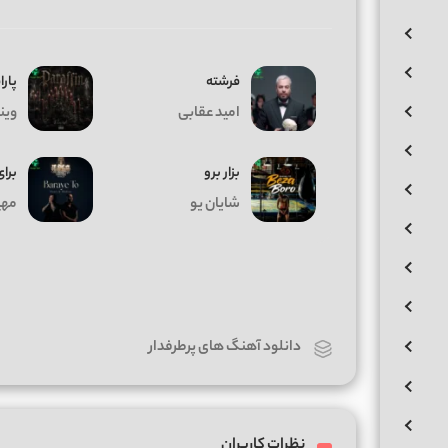
فرشته
پارا
امید عقابی
وین
بزار برو
برای
شایان یو
مهیا
دانلود آهنگ های پرطرفدار
نظرات کاربران