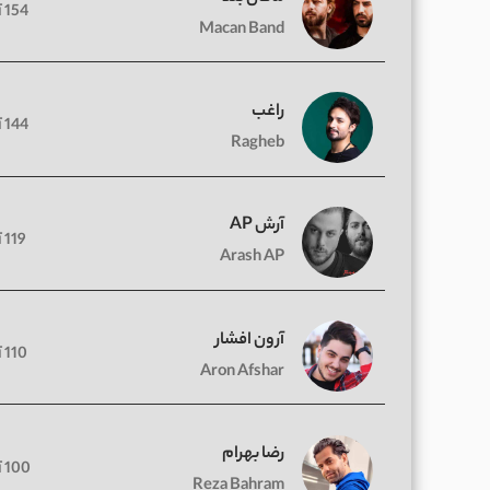
154 آهنگ
Macan Band
راغب
144 آهنگ
Ragheb
آرش AP
119 آهنگ
Arash AP
آرون افشار
110 آهنگ
Aron Afshar
رضا بهرام
100 آهنگ
Reza Bahram