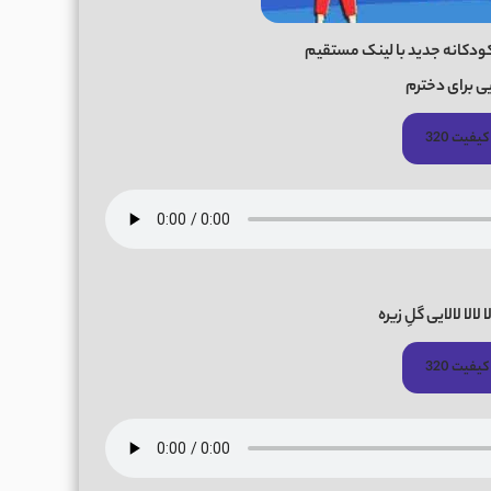
کودکانه جدید با لینک مستقیم
یی برای دخترم
کیفیت 320
لالا لالایی گلِ زیره
کیفیت 320