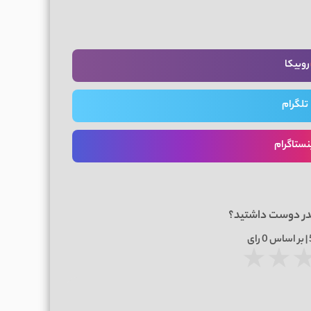
روبیکا
تلگرام
نستاگرام
در دوست داشتید؟
0
رای
★
★