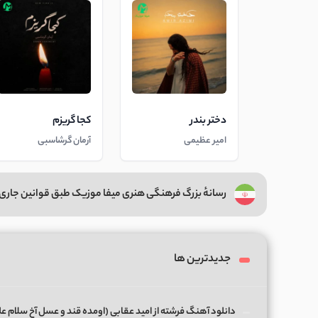
دختر بندر
کجا گریزم
امیر عظیمی
آرمان گرشاسبی
رسانهٔ بزرگ فرهنگی هنری میفا موزیک طبق قوانین جاری 
جدیدترین ها
دانلود آهنگ فرشته از امید عقابی (اومده قند و عسل آخ سلام ع