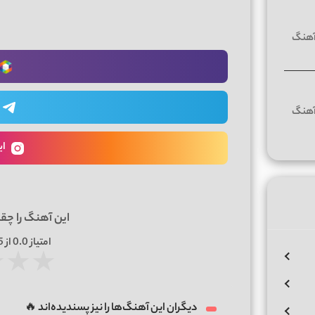
ای
این آهنگ را چق
امتیاز
0.0
از 5 | بر اساس
★
★
★
دیگران این آهنگ‌ها را نیز پسندیده‌اند 🔥