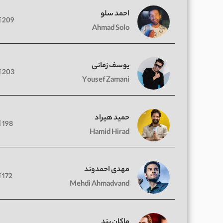
احمد سلو
209 آهنگ
Ahmad Solo
یوسف زمانی
203 آهنگ
Yousef Zamani
حمید هیراد
198 آهنگ
Hamid Hirad
مهدی احمدوند
172 آهنگ
Mehdi Ahmadvand
ماکان بند