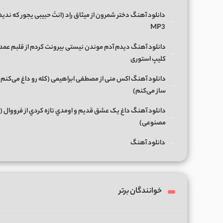
دانلود آهنگ دختر شمرون از میثاق راد (انتَ حبیبی یجور که ندی
MP3
دانلود آهنگ دیدم آدم موندن نیستی بیرونت کردم از قلبم عمدا
کلیپ استوری
دانلود آهنگ اکس منی از مصطفی ابراهیمی (کله رو داغ می‌کنم
ساز می‌کنم)
دانلود آهنگ داغ يک عشق قديم و اومدي تازه کردي از فرووال
مصنوعی)
دانلود آهنگ
خوانندگان برتر