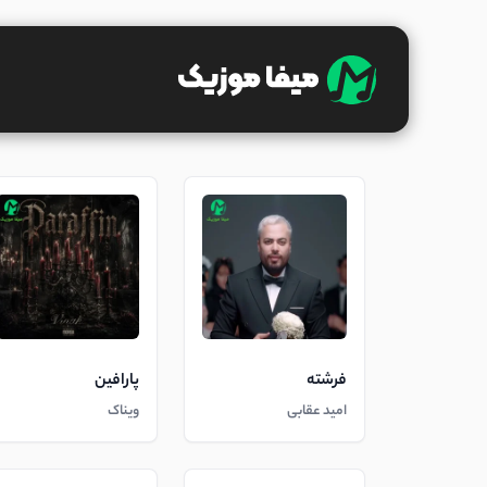
فرشته
پارافین
امید عقابی
ویناک