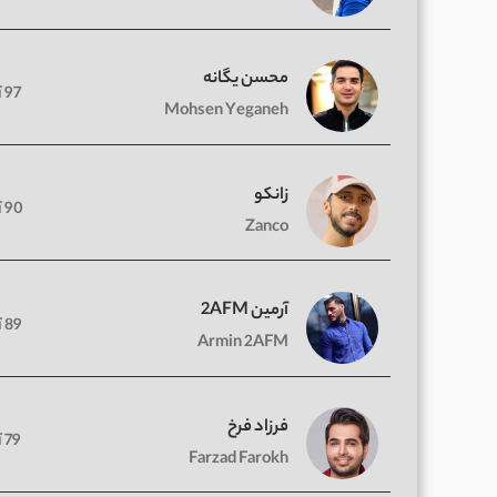
محسن یگانه
97 آهنگ
Mohsen Yeganeh
زانکو
90 آهنگ
Zanco
آرمین 2AFM
89 آهنگ
Armin 2AFM
فرزاد فرخ
79 آهنگ
Farzad Farokh