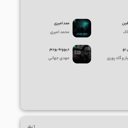
فین
ممد امیری
اک
محمد امیری
 تو
دیوونه بودم
ر و گاد پوری
مهدی جهانی
1 نظر