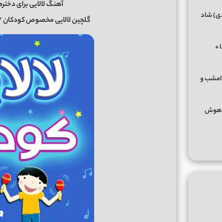
آهنگ لالایی برای دخترم
دی) شاد
گلچین لالایی مخصوص کودکان / د
 +
 امشب و
 (هوش