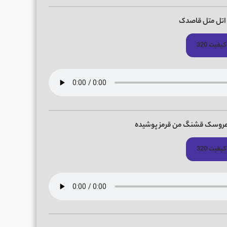
اتل متل قاصدک
کیفیت 320
ه عروسک قشنگ من قرمز پوشیده
کیفیت 320