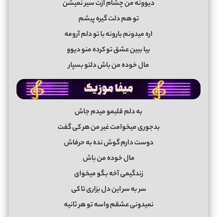
دیوونه من چشام ازت سیر نمیشن
تو هم دلت گیره پیشم
اره میدونم بارونه با تو دلم آرومه
بیا ببین عشق تو کرده منو دیوو
مال خوده من باش دلتو بسپار
به دلم قلبمو میدم جاش
بدجوری میخوامت غیر من هر کی گفت
دوست دارم گوش نده به حرفاش
مال خوده من باش
زندگیمی آخه بگو میخوای
سر به سر این دل بزاری تا کی
نمیدونی عشقم واسه تو هر ثانیه