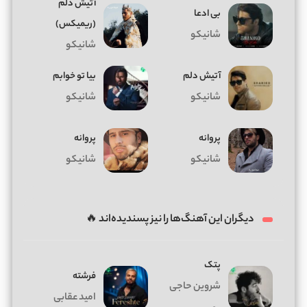
آتیش دلم
بی ادعا
(ریمیکس)
شانیکو
شانیکو
آتیش دلم
بیا تو خوابم
شانیکو
شانیکو
پروانه
پروانه
شانیکو
شانیکو
دیگران این آهنگ‌ها را نیز پسندیده‌اند 🔥
پتک
فرشته
شروین حاجی
امید عقابی