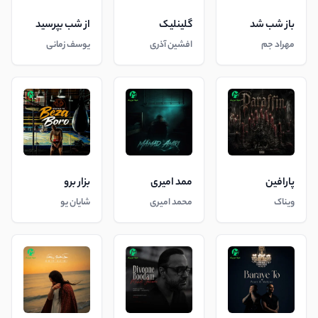
باز شب شد
گلینلیک
از شب بپرسید
مهراد جم
افشین آذری
یوسف زمانی
پارافین
ممد امیری
بزار برو
ویناک
محمد امیری
شایان یو