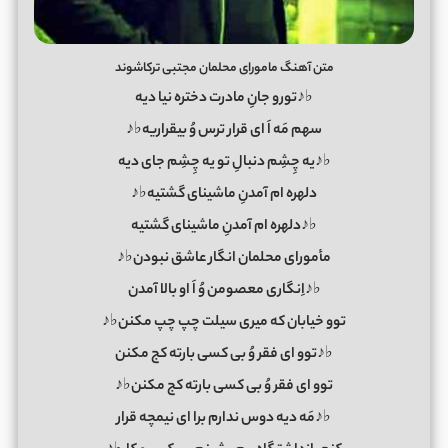
متن آهنگ مامورای محلمان مجتبی ترکاشوند
♭♪تورو جانِ مادرت دختره نیا دیه
سهم مَه اَ ای قرار ترس وُ بیقراریه♭♪
♭♪یه چِشِم دنبالِ تو یه چِشِم جای دیه
دلهره ام آمدنِ ماشینای گشتیه♭♪
♭♪دلهره ام آمدنِ ماشینای گشتیه
مأمورای محلمان انگار عاشق نبودن♭♪
♭♪اِنگاری معصومن وُ اَ او بالا آمدن
توو خیابان که میری سیلت چپ چپ مکنن♭♪
♭♪توو ای فقر وُ بی کسی بارته کج مکنن
توو ای فقر وُ بی کسی بارته کج مکنن♭♪
♭♪مَه دیه دوس ندارم برا ای نیمچه قرار