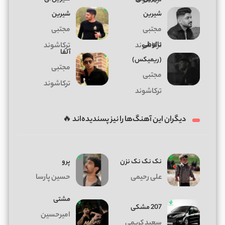
ترکاشوند
شیرین
شیرین
مجتبی
مجتبی
نالوطی
ترکاشوند
ترکاشوند
آلفا
(ریمیکس)
مجتبی
مجتبی
ترکاشوند
ترکاشوند
دیگران این آهنگ‌ها را نیز پسندیده‌اند 🔥
نک نک نک نزن
پرو
علی رحیمی
حسین پارسا
مشتی
207 مشکی
امیرحسین
سعید کریمی