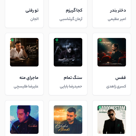
دختر بندر
کجا گریزم
تو رفتی
امیر عظیمی
آرمان گرشاسبی
الجان
قفس
سنگ تمام
ماجرای منه
کسری زاهدی
حمیدرضا بابایی
علیرضا طلیسچی