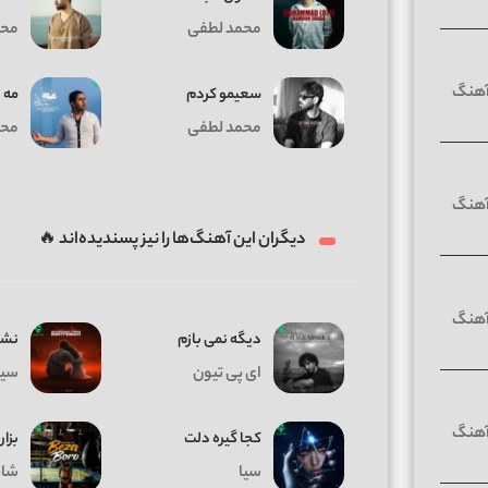
محمد لطفی
محم
سعیمو کردم
مه
محمد لطفی
محم
دیگران این آهنگ‌ها را نیز پسندیده‌اند 🔥
دیگه نمی بازم
نشد
ای پی تیون
سیا
کجا گیره دلت
بزار
سیا
شای