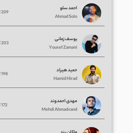
احمد سلو
209 آهنگ
Ahmad Solo
یوسف زمانی
203 آهنگ
Yousef Zamani
حمید هیراد
198 آهنگ
Hamid Hirad
مهدی احمدوند
172 آهنگ
Mehdi Ahmadvand
ماکان بند