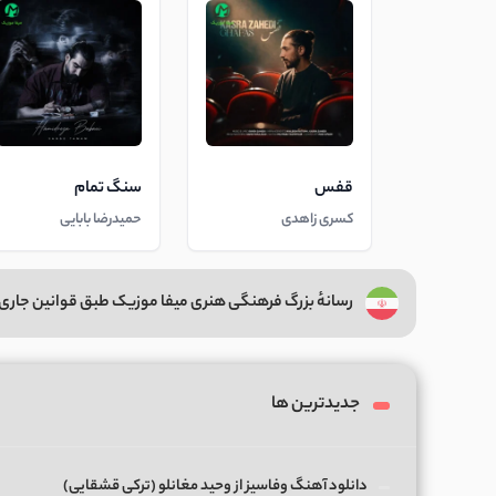
قفس
سنگ تمام
کسری زاهدی
حمیدرضا بابایی
رسانهٔ بزرگ فرهنگی هنری میفا موزیک طبق قوانین جاری 
جدیدترین ها
دانلود آهنگ وفاسیز از وحید مغانلو (ترکی قشقایی)