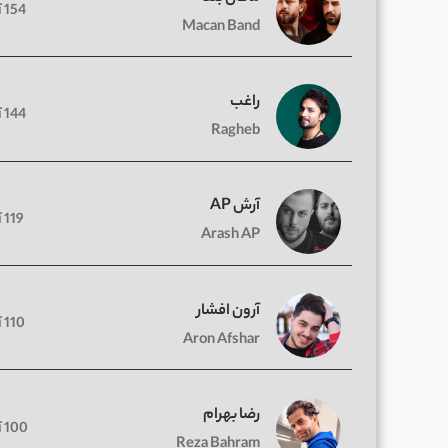
154 آهنگ
Macan Band
راغب
144 آهنگ
Ragheb
آرش AP
119 آهنگ
Arash AP
آرون افشار
110 آهنگ
Aron Afshar
رضا بهرام
100 آهنگ
Reza Bahram