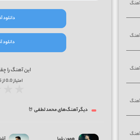
دانلود آه
دانلود آه
این آهنگ را چق
امتیاز
0.0
از 5 | بر اساس
★
★
★
دیگر آهنگ‌های محمد لطفی 🤘
همون شبا
آشن