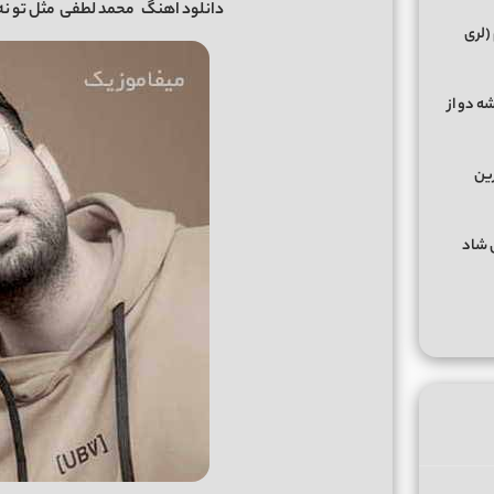
دانلود اهنگ
محمد لطفی
مثل تو نه
(لری
ه دو از
رین
گهای شاد