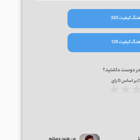
نگ کیفیت 320
نگ کیفیت 128
در دوست داشتید؟
0
رای
★
★
ا
من هنوز وصلتم