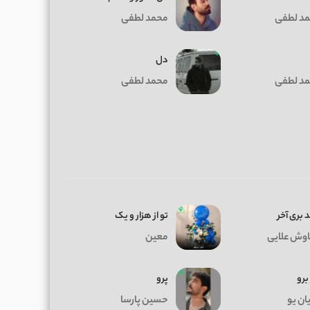
د لطفی
محمد لطفی
دل
د لطفی
محمد لطفی
 بری آخر
تو از هزار و یک
وش علایی
معین
 برو
پرو
ان یو
حسین پارسا