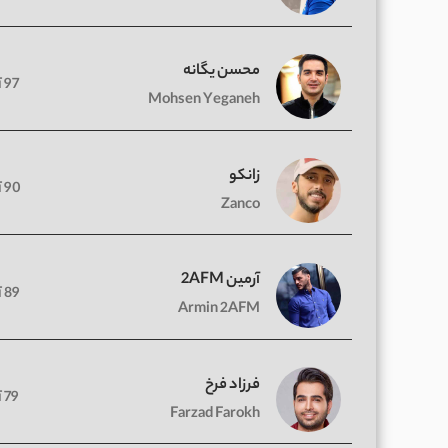
محسن یگانه
97 آهنگ
Mohsen Yeganeh
زانکو
90 آهنگ
Zanco
آرمین 2AFM
89 آهنگ
Armin 2AFM
فرزاد فرخ
79 آهنگ
Farzad Farokh