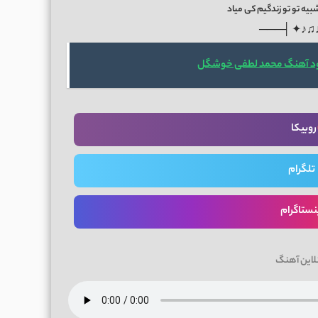
یه تو تو زندگیم کی میاد
───├ ✦♪♫
ود آهنگ محمد لطفی خوشگل
روبیکا
تلگرام
نستاگرام
لاین آهنگ