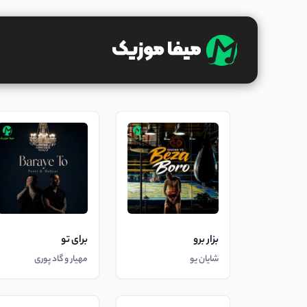
بزار برو
برای تو
شایان یو
مهیار و گاد پوری