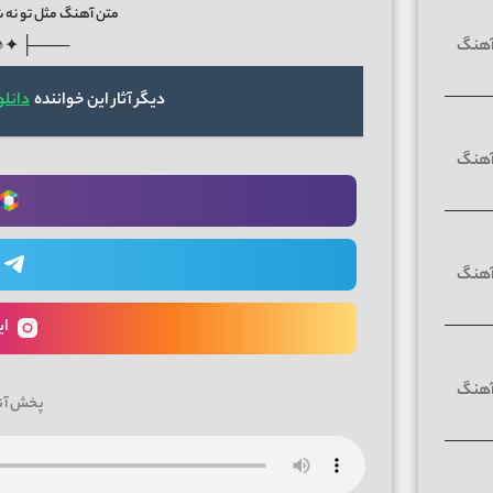
متن آهنگ مثل تو نه شب
♪✦ ┤───
دیگر آثار این خواننده
دانل
ای
پخش آن