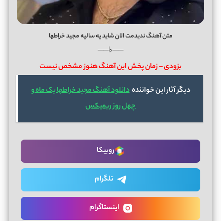
متن آهنگ ندیدمت الان شاید یه سالیه مجید خراطها
──♭──
بزودی – زمان پخش این آهنگ هنوز مشخص نیست
دیگر آثار این خواننده
دانلود آهنگ مجید خراطها یک ماه و
چهل روز ریمیکس
روبیکا
تلگرام
اینستاگرام