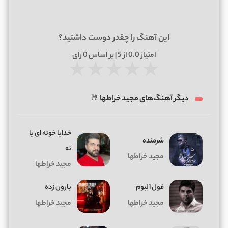
این آهنگ را چقدر دوست داشتید؟
امتیاز
0.0
از 5 | بر اساس
0
رای
★
★
★
★
★
دیگر آهنگ‌های مجید خراطها 🤘
خدایا خونه ای یا
شرمنده
نه
مجید خراطها
مجید خراطها
فول آلبوم
بارون زده
مجید خراطها
مجید خراطها