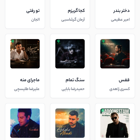
دختر بندر
کجا گریزم
تو رفتی
امیر عظیمی
آرمان گرشاسبی
الجان
قفس
سنگ تمام
ماجرای منه
کسری زاهدی
حمیدرضا بابایی
علیرضا طلیسچی