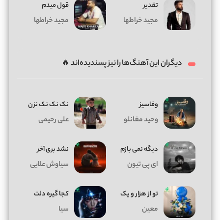
تقدیر
قول میدم
مجید خراطها
مجید خراطها
دیگران این آهنگ‌ها را نیز پسندیده‌اند 🔥
وفاسیز
نک نک نک نزن
وحید مغانلو
علی رحیمی
دیگه نمی بازم
نشد بری آخر
ای پی تیون
سیاوش علایی
تو از هزار و یک
کجا گیره دلت
معین
سیا