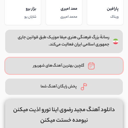
پارافین
ممد امیری
بزار برو
ویناک
محمد امیری
شایان یو
رسانهٔ بزرگ فرهنگی هنری میفا موزیک طبق قوانین جاری
جمهوری اسلامی ایران فعالیت می‌کند.
گلچین بهترین آهنگ‌های شهریور
پخش رایگان آهنگ شما
دانلود آهنگ مجید رضوی اینا تورو اذیت میکنن
نیومده خستت میکنن