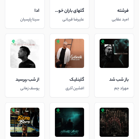
فرشته
گلهای باران خورده
ادا
امید عقابی
علیرضا قربانی
سینا پارسیان
باز شب شد
گلینلیک
از شب بپرسید
مهراد جم
افشین آذری
یوسف زمانی