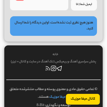
هنوز هیچ نظری ثبت نشده‌است، اولین دیدگاه را شما ارسال
کنید.
خانه
پخش سراسری آهنگ و ریمیکس (تک آهنگ در سایت و کانال + تیزر)
© تمامی حقوق مادی و معنوی پوسته و مطالب منتشرشده متعلق
به
میفا موزیک
هستند.
کانال میفا موزیک
توسعه و نگهداری:
8-Bit