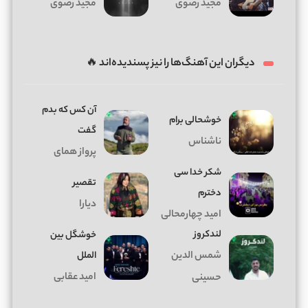
مجید رضوی
مجید رضوی
دیگران این آهنگ‌ها را نیز پسندیده‌اند 🔥
آن کس که بدم
خوشحالی برام
گفت
ناشناس
پرواز همای
شکر خدا سی
تقصیر
دخترم
دیارا
امید چهارمحالی
لندکروز
خوشگل بین
شمس الدین
الملل
امید عقابی
حسینی