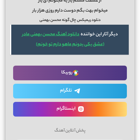
از عشقت مستم یار یه مجنونم ای یار
میخوام بهت بگم دوست دارم روزی هزار بار
دنلود ریمیکس چال گونه محسن بهمنی
دیگر آثار این خواننده
دانلود آهنگ محسن بهمنی مادر
(عشق یکی یدونم ماهو دارم تو خونم)
روبیکا
تلگرام
اینستاگرام
پخش آنلاین آهنگ