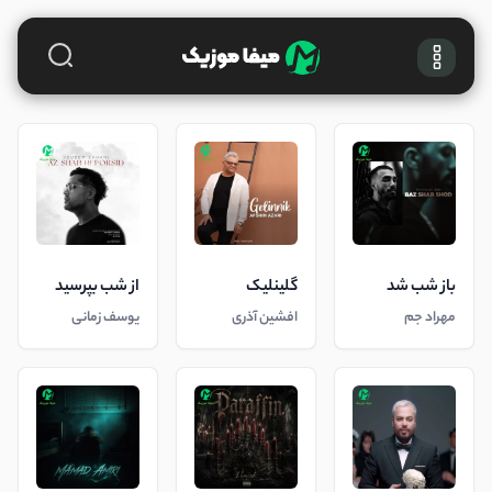
باز شب شد
گلینلیک
از شب بپرسید
مهراد جم
افشین آذری
یوسف زمانی