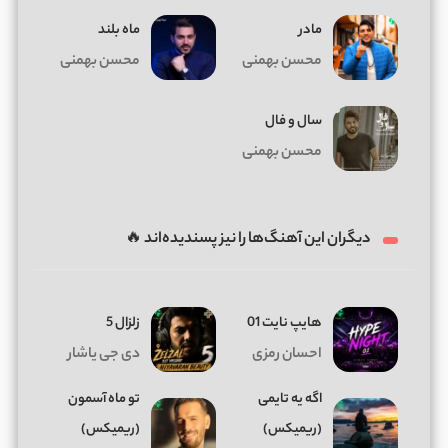
مادر
ماه بلند
محسن بهمنی
محسن بهمنی
سال و فال
محسن بهمنی
دیگران این آهنگ‌ها را نیز پسندیده‌اند 🔥
هایپ نایت 01
زلزال 5
احسان رمزی
دی جی یاشار
اگه یه تایمی
تو ماه آسمون
(ریمیکس)
(ریمیکس)