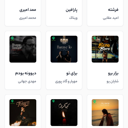
فرشته
پارافین
ممد امیری
امید عقابی
ویناک
محمد امیری
بزار برو
برای تو
دیوونه بودم
شایان یو
مهیار و گاد پوری
مهدی جهانی