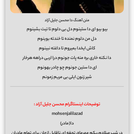
متن آهنگ دا محسن جلیل آزاد
بیو بیو ای دا ستینوم دل بی دلوم تا تیت بشینوم
دل من دلوم نمنده تا خندته بوینوم
کاش ایخدا بمیروم تا داغته نبینوم
دا نکنه خاری بره منه پات جونوم درا اربی دراهه هرخار
ای دا ستین جونوم چو چادر بهونوم
شیر زنون ایلی بی مریم زمونم
توضیحات اینستاگرام محسن جلیل آزاد :
mohsenjalilazad
دا(مادر)
در شبِ میلادم،یکم مهرماه، تحفه ای ناقابل ازجان برای تمام مادران