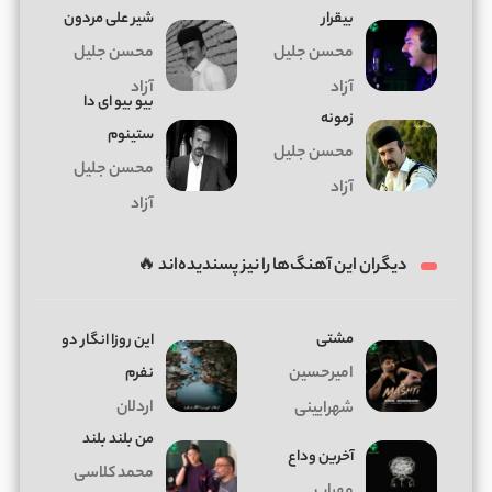
بیقرار
شیر علی مردون
محسن جلیل
محسن جلیل
آزاد
آزاد
بیو بیو ای دا
زمونه
ستینوم
محسن جلیل
محسن جلیل
آزاد
آزاد
دیگران این آهنگ‌ها را نیز پسندیده‌اند 🔥
مشتی
این روزا انگار دو
امیرحسین
نفرم
اردلان
شهرایینی
من بلند بلند
آخرین وداع
محمد کلاسی