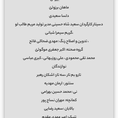
ماهان برزوئئ
دلسا سعیدی
دسیتار کارگردان سعید شاه حسینی مدیر تولید مریم طالب لو
،گریم سیمرا شبانی
، تدوین و اصلاح رنگ :مهدی ضحاکی فاتح
گروه صحنه: اکبر جعفری موگوئئ
محمد تقی محمودی ، علی روزبهانی ، کبری عباسی
نوازندگان
تارو بم تار ،سه تار: اشکان رهبر
سنتور : ارمان مهدیه
نی :محمد حسین بهرامی
کمانچه: مهران نساج پور
بالابان :سعید رضایی
تنبک: امیر مهدی مقدم