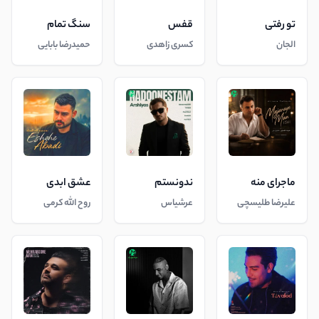
تو رفتی
قفس
سنگ تمام
الجان
کسری زاهدی
حمیدرضا بابایی
ماجرای منه
ندونستم
عشق ابدی
علیرضا طلیسچی
عرشیاس
روح الله کرمی