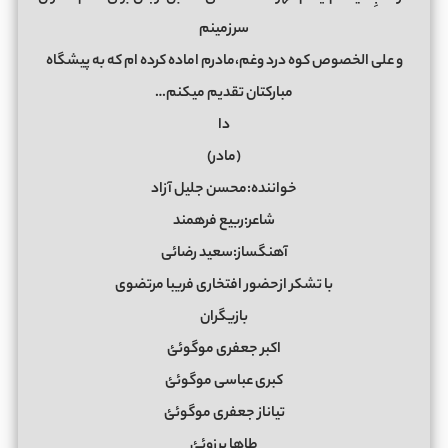
سرزمینم
و علی الخصوص کوه درد وغم،مادرم اماده کرده ام که به پیشگاه
مبارکتان تقدیم میکنم…
دا
(مادر)
خواننده:محسن جلیل آزاد
شاعر:ربیع فرهمند
آهنگساز:سعید رضائی
با تشکر ازحضور افتخاری فریبا مرتضوی
بازیگران
اکبر جعفری موگوئئ
کبری عباسی موگوئئ
تیاناز جعفری موگوئئ
طاها برزوئئ