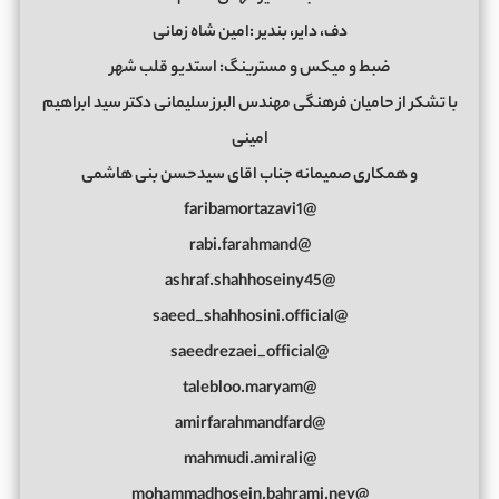
دف، دایر، بندیر :امین شاه زمانی
ضبط و میکس و مسترینگ: استدیو قلب شهر
با تشکر از حامیان فرهنگی مهندس البرز سلیمانی دکتر سید ابراهیم
امینی
و همکاری صمیمانه جناب اقای سیدحسن بنی هاشمی
@faribamortazavi1
@rabi.farahmand
@ashraf.shahhoseiny45
@saeed_shahhosini.official
@saeedrezaei_official
@talebloo.maryam
@amirfarahmandfard
@mahmudi.amirali
@mohammadhosein.bahrami.ney