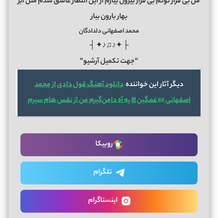
من بی قرار توئم بی قرار بیرون بیارم از این انتظار عاشق شدم مثل ابر
بهار بارون ببار
محمد اصفهانی دلدادگان
├ ✦♪♫♪✦ ┤
“جهت تکمیل آرشیو”
دیگر آثار این خواننده
دانلود آهنگ قول دادی از محمد
اصفهانی »» غمگین ||| یه آه دامن‌گیرم من از نفس‌ هام سیرم
روبیکا
تلگرام
اینستاگرام