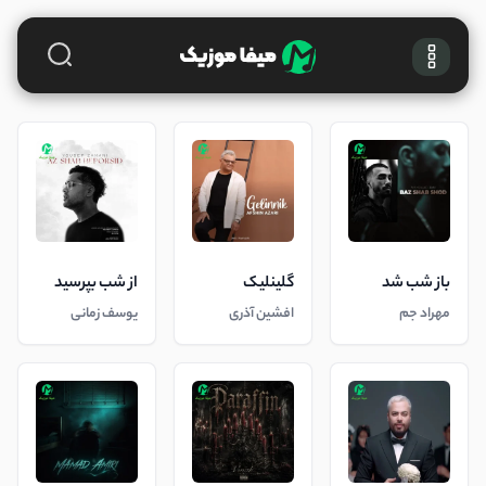
باز شب شد
گلینلیک
از شب بپرسید
مهراد جم
افشین آذری
یوسف زمانی