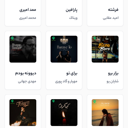
فرشته
پارافین
ممد امیری
امید عقابی
ویناک
محمد امیری
بزار برو
برای تو
دیوونه بودم
شایان یو
مهیار و گاد پوری
مهدی جهانی