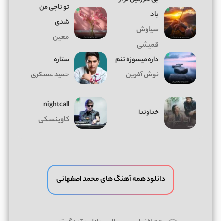
تو ناجی من
باد
شدی
سیاوش
معین
قمیشی
داره میسوزه تنم
ستاره
نوش آفرین
حمید عسکری
nightcall
خداوندا
کاوینسکی
دانلود همه آهنگ های محمد اصفهانی