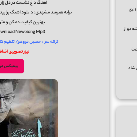
اهنگ داغ نشست در دل زار م
(لری
ترانه هنرمند مشهدی : دانلود اهنگ بزاری
بهترین کیفیت ممکن و متن 
ه دو از
Download New Song Mp3
ترانه سرا : حسین فروهر/ تنظیم کن
رین
تیزر تصویری اضاف
ریمیکس مرت
گهای شاد