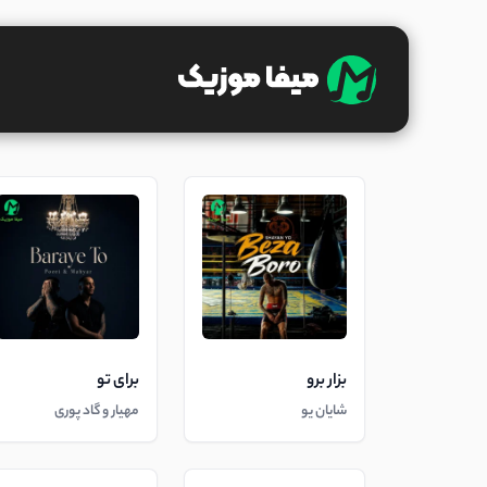
بزار برو
برای تو
شایان یو
مهیار و گاد پوری