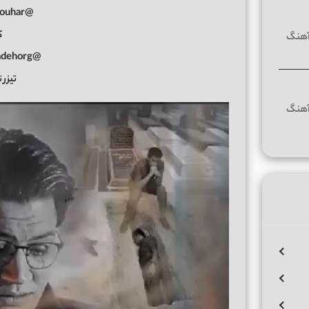
@hosein.forouhar
ک
@amir_rezazadehorg
تیزر