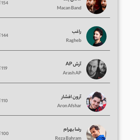
154 آهنگ
Macan Band
راغب
144 آهنگ
Ragheb
آرش AP
119 آهنگ
Arash AP
آرون افشار
110 آهنگ
Aron Afshar
رضا بهرام
100 آهنگ
Reza Bahram