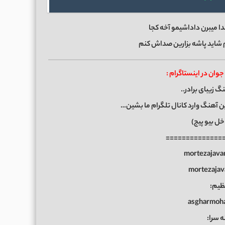
ا میبرن داداشیمو آخه کجا
م شاید پاشه بزارین صداش کنم
ان در اینستاگرام :
گ زیبای برادر..
ن آهنگ وارد کانال تلگرام ما بشین…
خل بیو پیج)
==============
ظیم:
ه سرا: