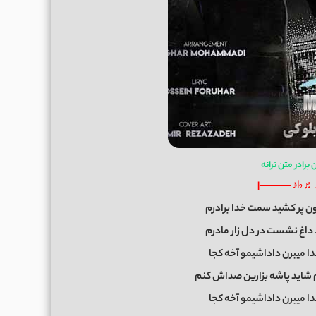
رادر متن ترانه
|──── ♩♬♭
ون پر کشید سمت خدا برادرم
د داغ نشست در دل زار مادرم
ا میبرن داداشیمو آخه کجا
م شاید پاشه بزارین صداش کنم
ا میبرن داداشیمو آخه کجا