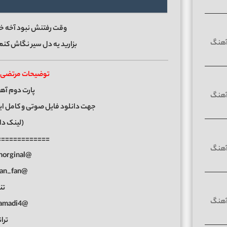
وقت رفتنش نبود آخه خد
بزارید یه دل سیر نگاش کن
توضیحات مرتضی جو
پارت دوم آهن
جهت دانلود فایل صوتی و کامل ای
(لینک دا
=============
@mortezajavanorginal
@mortezajavan_fan
تن
@asgharmohamadi4
تران