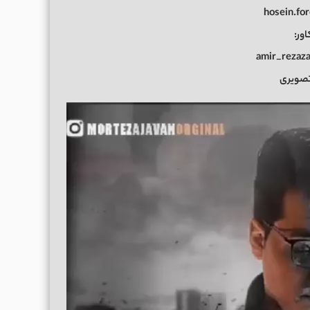
اور:
 تصویری