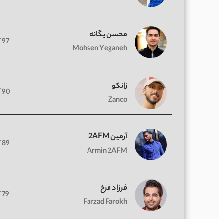
محسن یگانه
97 آهنگ
Mohsen Yeganeh
زانکو
90 آهنگ
Zanco
آرمین 2AFM
89 آهنگ
Armin 2AFM
فرزاد فرخ
79 آهنگ
Farzad Farokh