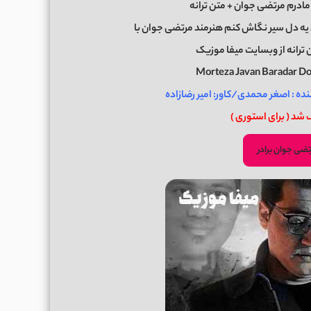
ادرم مرتضی جوان + متن ترانه
د یه دل سیر نگاش کنم هنرمند مرتضی جوان با
ترانه از وبسایت میفا موزیک
Morteza Javan Baradar 
نده : اصغر محمدی/کاور: امیر رضازاده
 شد ( برای استوری )
ضی جوان برادر