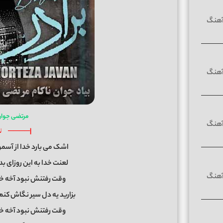
مرتضی جوان ب
♪ ────|
اشک می بارد خدا از آسم
لعنت خدا به این روزای ب
وقت رفتنش نبود آخه خد
بزارید یه دل سیر نگاش کن
وقت رفتنش نبود آخه خد