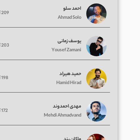
احمد سلو
209 آهنگ
Ahmad Solo
یوسف زمانی
203 آهنگ
Yousef Zamani
حمید هیراد
198 آهنگ
Hamid Hirad
مهدی احمدوند
172 آهنگ
Mehdi Ahmadvand
ماکان بند