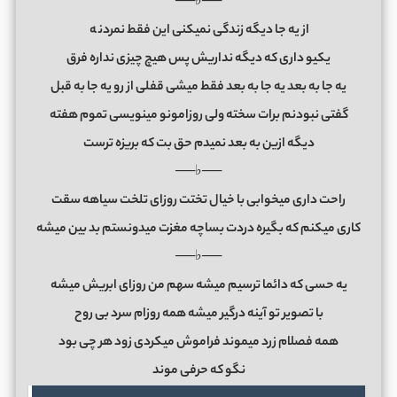
──♭──
از یه جا دیگه زندگى نمیکنى این فقط نمردن
ه
یکیو دارى که دیگه نداریش پس هیچ چیزى نداره فرق
یه جا به بعد یه جا به بعد فقط میشى قفلى از رو یه جا به قبل
گفتى نبودنم برات سخته ولى روزامونو مینویسى تموم هفته
دیگه ازین به بعد نمیدم حق بت که بریزه ترست
──♭──
راحت دارى میخوابى با خیال تختت روزاى تلخت سیاهه سقت
کارى میکنم که بگیره دردت بساچه مغزت میدونستم بد بین میشه
──♭──
یه حسى که دائما ترسیم میشه سهم من روزاى ابریش میشه
با تصویر تو آینه درگیر میشه همه روزام سرد بى روح
همه فصلام زرد میموند فراموش میکردى زود هر چى بود
نگو که حرفى موند