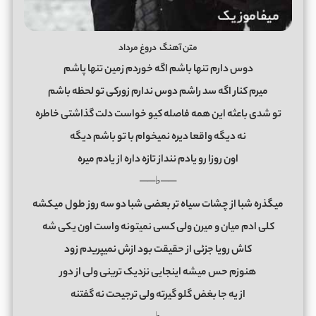
متن آهنگ دروغ مرداد
دوس دارم تنها باشم اگه خوردم زمین تنها پاشم
میرم کنار اگه سد راشم دوس ندارم زورکى تو لحظه باشم
تو شدى باعثه این همه فاصله کیو خواست دلت گذاشتى خاطره
نه دیگه واقعا دیره نمیخوام با تو باشم دیگه
اون روزا رو یادم ننداز تازه داره از یادم میره
──♭──
میگذره شبا از چشات سیاه تر بعضى شبا دو سه روز طول میکشه
کلى ادم میان و میرن ولى کسى نمیتونه واست اون یکى شه
کاش رویا جزئى از حقیقت بود ازش نمیپریدم زود
هنوزم حس میشه اینجایى نزدیک ترینى ولى از دور
از یه جا بغض گلو گیرته ولى ترجیحت نه گفتنه