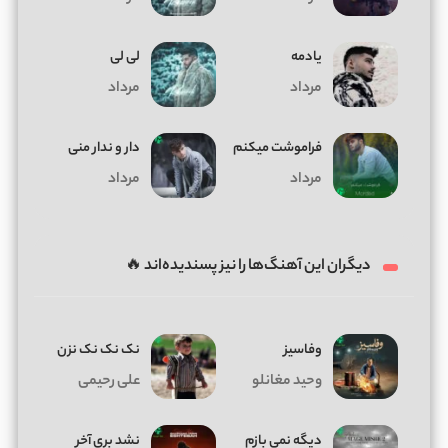
یادمه
لی لی
مرداد
مرداد
فراموشت میکنم
دار و ندار منی
مرداد
مرداد
دیگران این آهنگ‌ها را نیز پسندیده‌اند 🔥
وفاسیز
نک نک نک نزن
وحید مغانلو
علی رحیمی
دیگه نمی بازم
نشد بری آخر