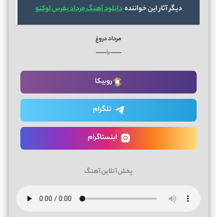
دیگر آثار این خواننده
دانلود آهنگ مرداد بفرس لوکتو
مرداد دروغ
──♭──
روبیکا
تلگرام
اینستاگرام
پخش آنلاین آهنگ