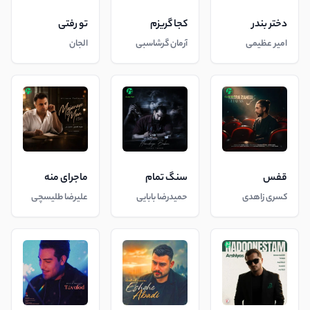
دختر بندر
کجا گریزم
تو رفتی
امیر عظیمی
آرمان گرشاسبی
الجان
قفس
سنگ تمام
ماجرای منه
کسری زاهدی
حمیدرضا بابایی
علیرضا طلیسچی