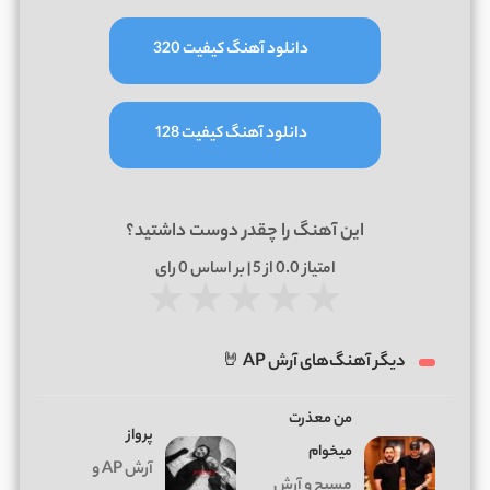
دانلود آهنگ کیفیت 320
دانلود آهنگ کیفیت 128
این آهنگ را چقدر دوست داشتید؟
امتیاز
0.0
از 5 | بر اساس
0
رای
★
★
★
★
★
دیگر آهنگ‌های آرش AP 🤘
من معذرت
پرواز
میخوام
آرش AP و
مسیح و آرش