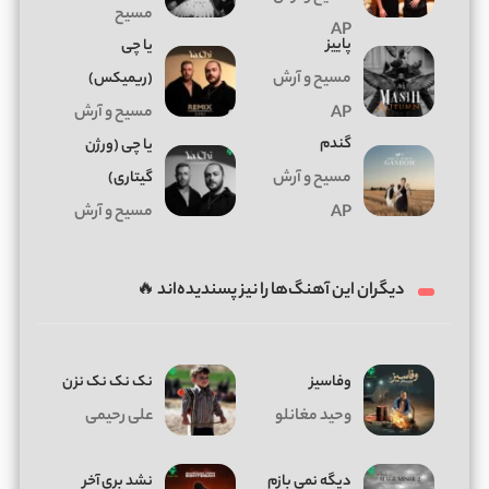
مسیح
AP
پاییز
یا چی
مسیح و آرش
(ریمیکس)
مسیح و آرش
AP
گندم
یا چی (ورژن
مسیح و آرش
گیتاری)
مسیح و آرش
AP
دیگران این آهنگ‌ها را نیز پسندیده‌اند 🔥
وفاسیز
نک نک نک نزن
وحید مغانلو
علی رحیمی
دیگه نمی بازم
نشد بری آخر