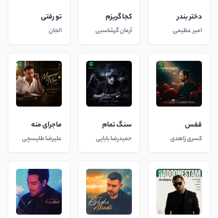
دختر بندر
کجا گریزم
تو رفتی
امیر عظیمی
آرمان گرشاسبی
الجان
قفس
سنگ تمام
ماجرای منه
کسری زاهدی
حمیدرضا بابایی
علیرضا طلیسچی