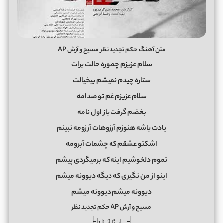
متن آهنگ حکم تجدید نظر مسیح و آرش AP
سلام عزیزم چطوره حالت برات
ستاره چیدم نمیشم بیخیالت
سلام عزیزم غم تو صدامه
بغضم گرفت باز اول نامه
یادت باشه هنوزم آرزوهات آرزومه نبینم
اشکتو عشقم که چشمات آبرومه
تموم دلخوشیم اینه که برمیگردی پیشم
اینو از من نگیری که دیگه دیوونه میشم
دیوونه میشم دیوونه میشم
مسیح و آرش AP حکم تجدید نظر
┤ ♩♬♫♪♭ ├