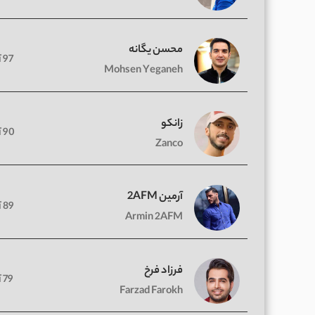
محسن یگانه
97 آهنگ
Mohsen Yeganeh
زانکو
90 آهنگ
Zanco
آرمین 2AFM
89 آهنگ
Armin 2AFM
فرزاد فرخ
79 آهنگ
Farzad Farokh