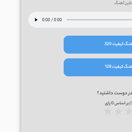
لاین آهنگ
نگ کیفیت 320
نگ کیفیت 128
در دوست داشتید؟
0
رای
★
★