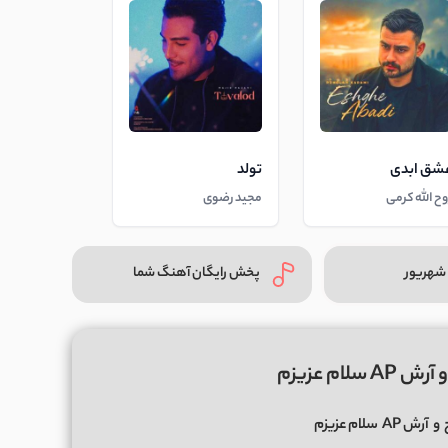
شق ابدی
تولد
وح الله کرمی
مجید رضوی
شهریور
پخش رایگان آهنگ شما
لام عزیزم
و
آرش AP
سلام عزیزم