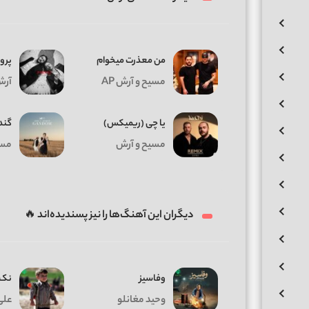
من معذرت میخوام
پروا
مسیح و آرش AP
آرش AP و
یا چی (ریمیکس)
گند
مسیح و آرش
مسیح
دیگران این آهنگ‌ها را نیز پسندیده‌اند 🔥
وفاسیز
نک 
وحید مغانلو
علی