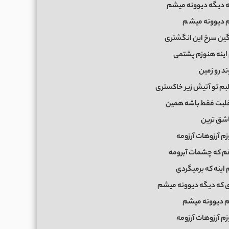
که دیگه دیوونه میشم
 دیوونه میش
م
نگین سرخ این انگشتری
ینه هنوزم پشتمی
د رو زمین
بم تو آتیش زیر خاکستری
لبت فقط باشه همین
شق ترین
م آرزوهات آرزومه
م که چشمات آبرومه
اینه که برمیگردی
ری که دیگه دیوونه میشم
 دیوونه میشم
م آرزوهات آرزومه