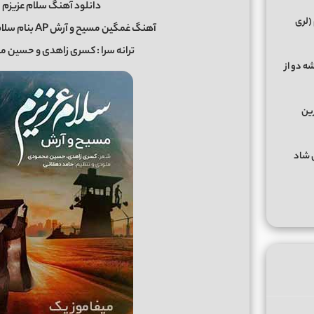
دانلود آهنگ سلام عزیزم 
(لری
آهنگ غمگین مسیح و آرش AP بنام سلام عزیزم + کیفیت اصلی Mp3 از
ترانه سرا : کسری زاهدی و حسین م
ه دو از
رین
گهای شاد