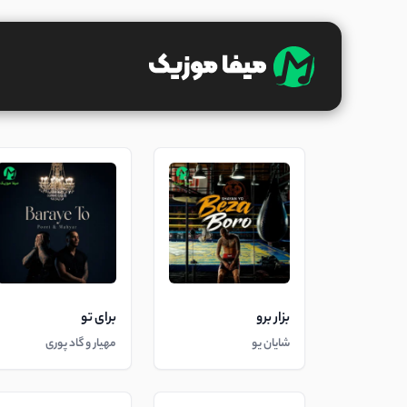
بزار برو
برای تو
شایان یو
مهیار و گاد پوری