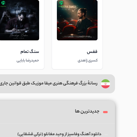
قفس
سنگ تمام
کسری زاهدی
حمیدرضا بابایی
رسانهٔ بزرگ فرهنگی هنری میفا موزیک طبق قوانین جاری 
جدیدترین ها
دانلود آهنگ وفاسیز از وحید مغانلو (ترکی قشقایی)