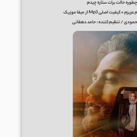
چطوره حالت برات ستاره چیدم
میفا موزیک
حمودی / تنظیم کننده : حامد دهقانی