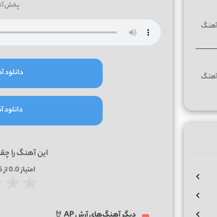
پخش آن
دانلود آه
دانلود آه
این آهنگ را چق
امتیاز
0.0
از 5 | بر اساس
★
★
★
دیگر آهنگ‌های آرش AP 🤘