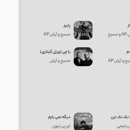
ز
پاییز
 مسیح
مسیح و آرش AP
م
یا چی (ورژن گیتاری)
 و آرش AP
مسیح و آرش
نک نک نزن
دیگه نمی بازم
 رحیمی
ای پی تیون