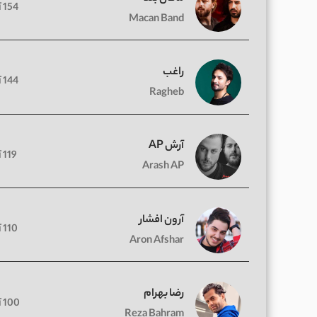
154 آهنگ
Macan Band
راغب
144 آهنگ
Ragheb
آرش AP
119 آهنگ
Arash AP
آرون افشار
110 آهنگ
Aron Afshar
رضا بهرام
100 آهنگ
Reza Bahram