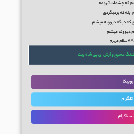
م که چشمات آبرومه
اینه که برمیگردی
ری که دیگه دیوونه میشم
 دیوونه میشم
م
آهنگ مسیح و آرش ای پی شاه بیت
روبیکا
تلگرام
نستاگرام