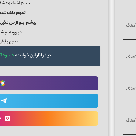
نبینم اشکتو عشق
تموم دلخوشیم 
پیشم اینو از من نگی
دیوونه میشم
مسیح و آرش AP سلام عزیز
دیگر آثار این خواننده
دانلود 
ای