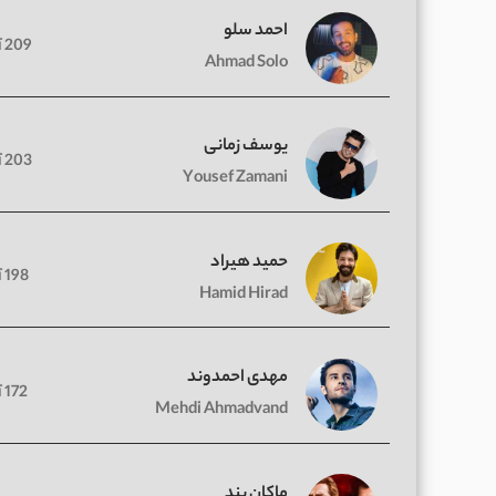
احمد سلو
209 آهنگ
Ahmad Solo
یوسف زمانی
203 آهنگ
Yousef Zamani
حمید هیراد
198 آهنگ
Hamid Hirad
مهدی احمدوند
172 آهنگ
Mehdi Ahmadvand
ماکان بند