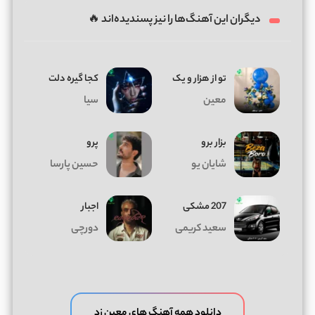
دیگران این آهنگ‌ها را نیز پسندیده‌اند 🔥
تو از هزار و یک
کجا گیره دلت
معین
سیا
بزار برو
پرو
شایان یو
حسین پارسا
207 مشکی
اجبار
سعید کریمی
دورچی
دانلود همه آهنگ های معین زد