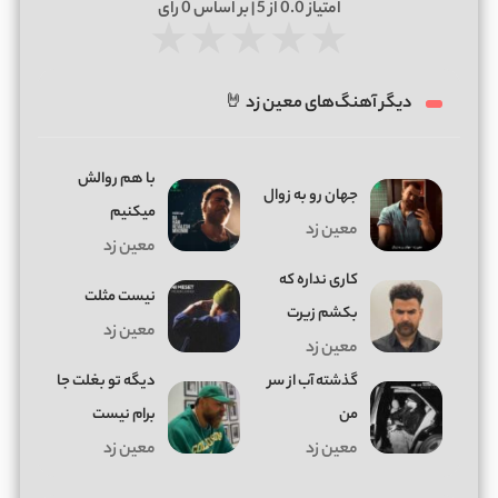
امتیاز
0.0
از 5 | بر اساس
0
رای
★
★
★
★
★
دیگر آهنگ‌های معین زد 🤘
با هم روالش
جهان رو به زوال
میکنیم
معین زد
معین زد
کاری نداره که
نیست مثلت
بکشم زیرت
معین زد
معین زد
گذشته آب از سر
دیگه تو بغلت جا
من
برام نیست
معین زد
معین زد