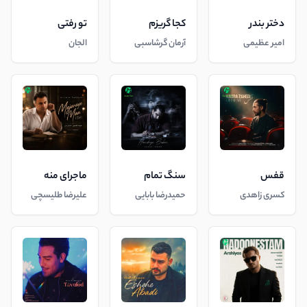
دختر بندر
کجا گریزم
تو رفتی
امیر عظیمی
آرمان گرشاسبی
الجان
قفس
سنگ تمام
ماجرای منه
کسری زاهدی
حمیدرضا بابایی
علیرضا طلیسچی