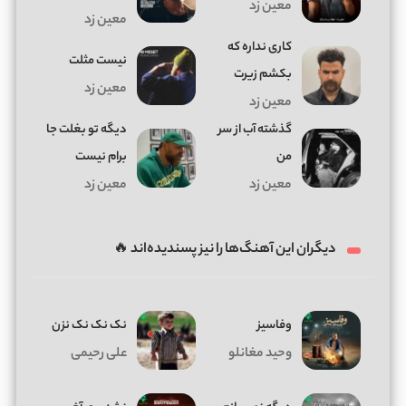
معین زد
معین زد
کاری نداره که
نیست مثلت
بکشم زیرت
معین زد
معین زد
گذشته آب از سر
دیگه تو بغلت جا
من
برام نیست
معین زد
معین زد
دیگران این آهنگ‌ها را نیز پسندیده‌اند 🔥
وفاسیز
نک نک نک نزن
وحید مغانلو
علی رحیمی