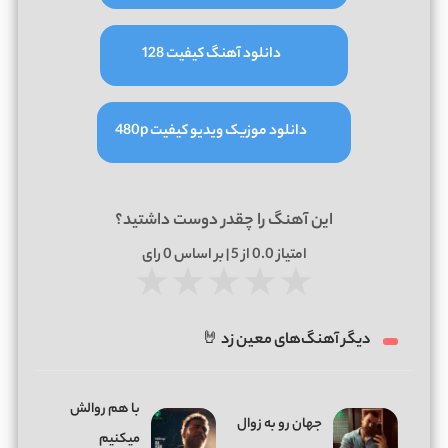
دانلود آهنگ کیفیت 128
دانلود موزیک ویدیو کیفیت 480p
این آهنگ را چقدر دوست داشتید؟
امتیاز
0.0
از 5 | بر اساس
0
رای
★
★
★
★
★
دیگر آهنگ‌های معین زد 🤘
با هم روالش
جهان رو به زوال
میکنیم