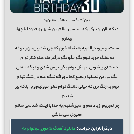
متن آهنگ سی سالگی معین زد
دیگه الان تو بزرگی که شد سی سالم این شبها رو حدودا تا چهار
بیدارم
سمت تو میره خیالم به یه نقطه خیرم که چی شد بین من و تو که
به سنگ خورد تیرم بگو بگو بگو درگیر منه هنو فکر توام
خط های پیشونی ام مثل توام بگو عوض شدی و دیگه عاقلی
بگو بی من نمیخوای هیچ کجا بری اگه تنگه منه دل تنگ توام
بهم یه زنگ بزن که خیلی دلتنگ توام هنو جوونیم و با اینکه پیر
شدی
م
چرا نمیریم از یاد هم و اسیر شدیم به خدا با اینکه شد سی سالم
معین زد سی سالگی
دیگر آثار این خواننده
دانلود آهنگ نه تورو میخوام نه