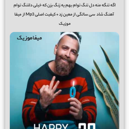
اگه تنگه منه دل تنگ توام بهم یه زنگ بزن که خیلی دلتنگ توام
آهنگ شاد
سی سالگی از معین زد + کیفیت اصلی Mp3 از
میفا
موزیک