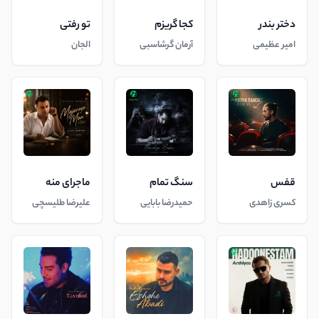
دختر بندر
کجا گریزم
تو رفتی
امیر عظیمی
آرمان گرشاسبی
الجان
قفس
سنگ تمام
ماجرای منه
کسری زاهدی
حمیدرضا بابایی
علیرضا طلیسچی