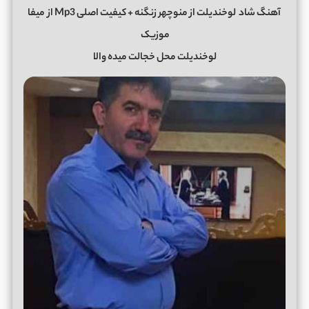
آهنگ شاد
لوخندیلت از منوچهر زنگنه + کیفیت اصلی Mp3 از
میفا
موزیک
لوخندیلت محل خجالت میده والا