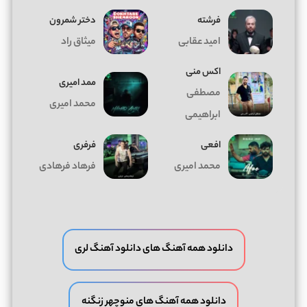
فرشته
دختر شمرون
امید عقابی
میثاق راد
اکس منی
ممد امیری
مصطفی
محمد امیری
ابراهیمی
افعی
فرفری
محمد امیری
فرهاد فرهادی
دانلود همه آهنگ های دانلود آهنگ لری
دانلود همه آهنگ های منوچهر زنگنه