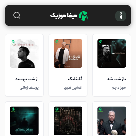
باز شب شد
گلینلیک
از شب بپرسید
مهراد جم
افشین آذری
یوسف زمانی