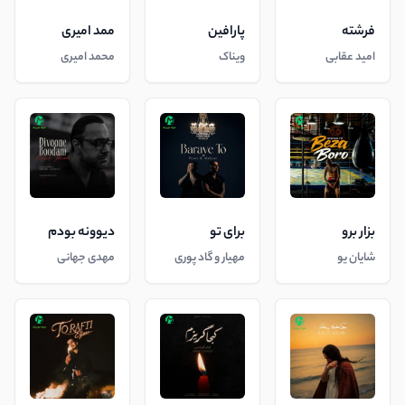
فرشته
پارافین
ممد امیری
امید عقابی
ویناک
محمد امیری
بزار برو
برای تو
دیوونه بودم
شایان یو
مهیار و گاد پوری
مهدی جهانی