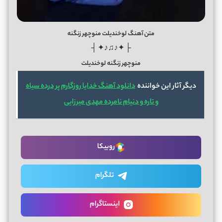
متن آهنگ لوخندیلت منوچهر زنگنه
├ ✦♪♫♪✦ ┤
منوچهر زنگنه لوخندیلت
دیگر آثار این خواننده
دانلود آهنگ خدایا روزگارم پر درده سیاه
و تاره و دنیام نامرده مهدی میرزایی
روبیکا
تلگرام
اینستاگرام