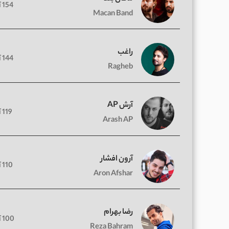
154 آهنگ
Macan Band
راغب
144 آهنگ
Ragheb
آرش AP
119 آهنگ
Arash AP
آرون افشار
110 آهنگ
Aron Afshar
رضا بهرام
100 آهنگ
Reza Bahram