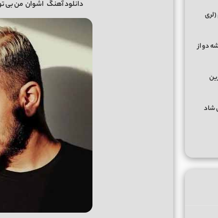
دانلود آهنگ
اشوان
من بی تو 
(لری
ه دو از
رین
گهای شاد