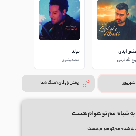
شق ابدی
تولد
وح الله کرمی
مجید رضوی
شهریور
پخش رایگان آهنگ شما
د به شبام غم تو هوام هست
د به شبام غم تو هوام هست