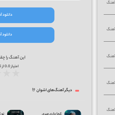
دانلود آه
دانلود آه
این آهنگ را چق
امتیاز
0.0
از 5 | بر اساس
★
★
★
دیگر آهنگ‌های اشوان 🤘
کجا داری میری
تو 