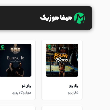
بزار برو
برای تو
شایان یو
مهیار و گاد پوری