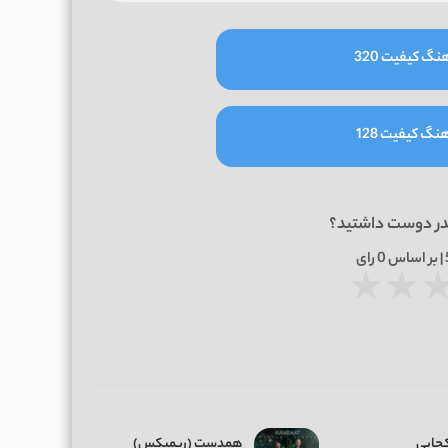
نگ کیفیت 320
نگ کیفیت 128
در دوست داشتید؟
0
رای
★
★
کجایی
همدست (ریمیکس)