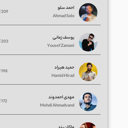
احمد سلو
209 آهنگ
Ahmad Solo
یوسف زمانی
203 آهنگ
Yousef Zamani
حمید هیراد
198 آهنگ
Hamid Hirad
مهدی احمدوند
172 آهنگ
Mehdi Ahmadvand
ماکان بند