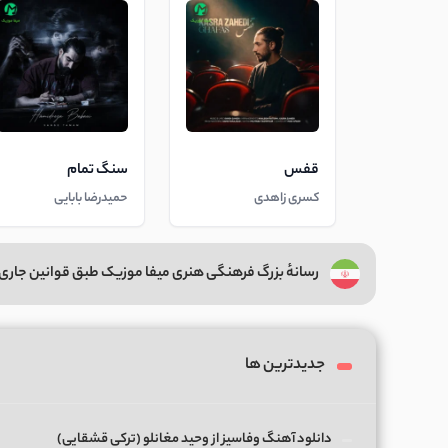
قفس
سنگ تمام
کسری زاهدی
حمیدرضا بابایی
رسانهٔ بزرگ فرهنگی هنری میفا موزیک طبق قوانین جاری 
جدیدترین ها
دانلود آهنگ وفاسیز از وحید مغانلو (ترکی قشقایی)