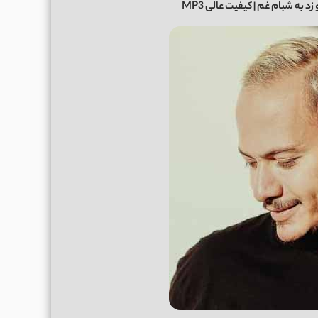
زد به شبام غم
| کیفیت عالی MP3