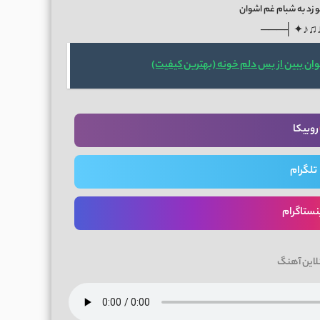
 زد به شبام غم اشوان
───├ ✦♪♫
ان ببین از بس دلم خونه (بهترین کیفیت)
روبیکا
تلگرام
نستاگرام
لاین آهنگ