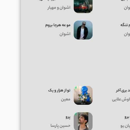
ان
اشوان و مهیار
 تنگه
مو عه هرجا بروم
ان
اشوان
 بری آخر
تو از هزار و یک
وش علایی
معین
 برو
پرو
ان یو
حسین پارسا