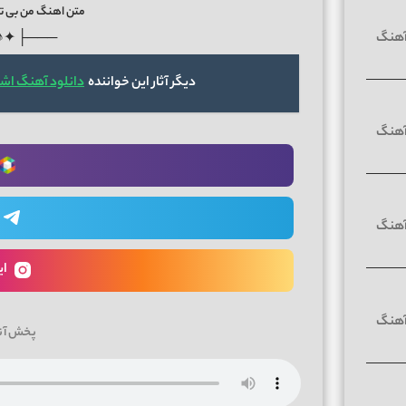
متن اهنگ من بی تو
♪✦ ┤───
دیگر آثار این خواننده
دانلود آهنگ اشو
ای
پخش آن