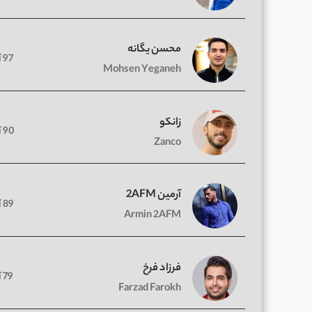
محسن یگانه
97 آهنگ
Mohsen Yeganeh
زانکو
90 آهنگ
Zanco
آرمین 2AFM
89 آهنگ
Armin 2AFM
فرزاد فرخ
79 آهنگ
Farzad Farokh