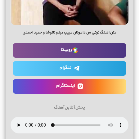
متن اهنگ ترکی من داغونان غریب دیلم تانوشام حمید احمدی
روبیکا
تلگرام
اینستاگرام
پخش آنلاین آهنگ