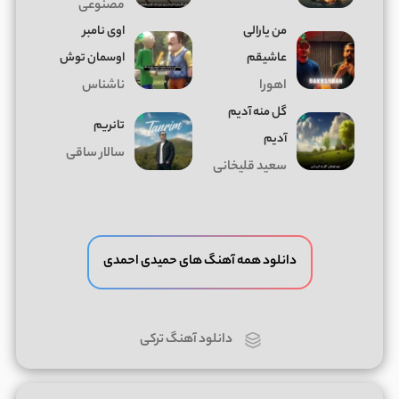
مصنوعی
من یارالی
اوی نامبر
عاشیقم
اوسمان توش
اهورا
ناشناس
گل منه آدیم
تانریم
آدیم
سالار ساقی
سعید قلیخانی
دانلود همه آهنگ های حمیدی احمدی
دانلود آهنگ ترکی