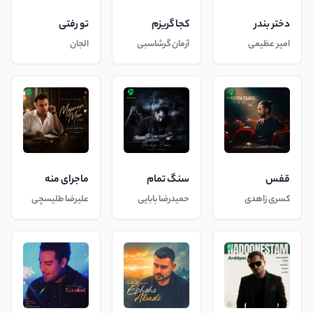
دختر بندر
کجا گریزم
تو رفتی
امیر عظیمی
آرمان گرشاسبی
الجان
قفس
سنگ تمام
ماجرای منه
کسری زاهدی
حمیدرضا بابایی
علیرضا طلیسچی