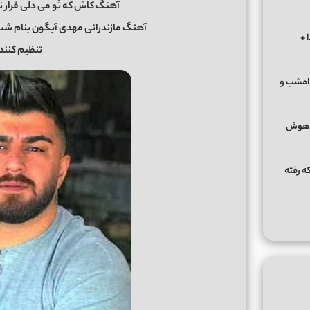
آهنگ کاش که تُو می دلی قرار 
آهنگ مازندرانی مهدی آبگون بنام شب یلدا
 +
تنظیم کننده
 امشب و
 (هوش
ه رفته