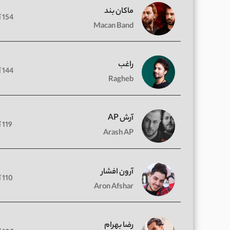
ماکان بند
154 آهنگ
Macan Band
راغب
144 آهنگ
Ragheb
آرش AP
119 آهنگ
Arash AP
آرون افشار
110 آهنگ
Aron Afshar
رضا بهرام