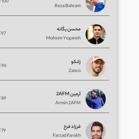
100 آهنگ
Reza Bahram
محسن یگانه
97 آهنگ
Mohsen Yeganeh
زانکو
90 آهنگ
Zanco
آرمین 2AFM
89 آهنگ
Armin 2AFM
فرزاد فرخ
79 آهنگ
Farzad Farokh