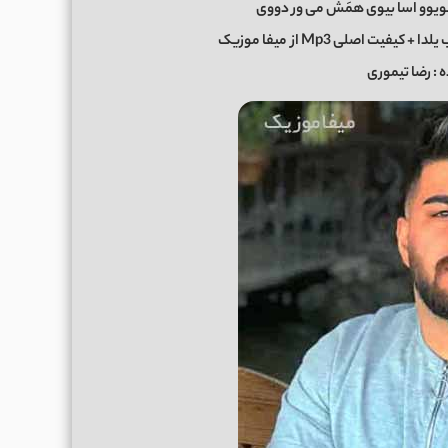
نویوو اسا بیوی همَش می ور دووی
 + کیفیت اصلی Mp3 از
میفا موزیک
 : رضا تیموری