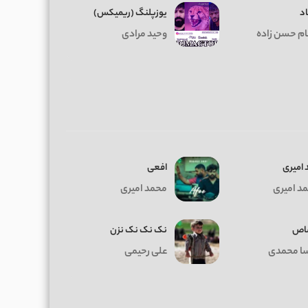
د
یوزپلنگ (ریمیکس)
ام حسن زاده
وحید مرادی
 امیری
افعی
د امیری
محمد امیری
اص
نک نک نک نزن
سا محمدی
علی رحیمی