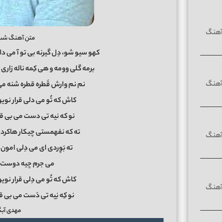
متن آهنگ شب 
کهو سیو شو، دِل گیرنه بی تو آ می دل
برمه گلی وومه و هی کِمه ناله زاری
نم نم وارش قَطره قطره شنه می 
کاش که تُو می دلی قرار نو
نو که نیه تی دست می بی قرار
ته که نفهمستی چیکار هاکردی
ته بَوِردی ای می دِلی امون ر
می جرم چیه دوست دا
کاش که تُو می دِلی قرار نویو
نو کِه نِیه تی دَست می بی ق
مهدی آبگ