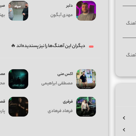
دلبر
صیا
مهدی آبگون
بهن
دیگران این آهنگ‌ها را نیز پسندیده‌اند 🔥
اکس منی
ممد
مصطفی ابراهیمی
محم
فرفری
قص
فرهاد فرهادی
پار