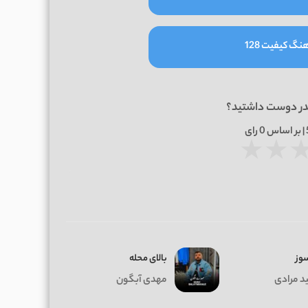
نگ کیفیت 128
در دوست داشتید؟
0
رای
★
★
وز
بالای محله
د مرادی
مهدی آبگون