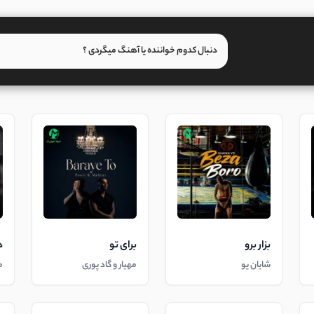
بزار برو
برای تو
د
شایان یو
مهیار و گاد پوری
م