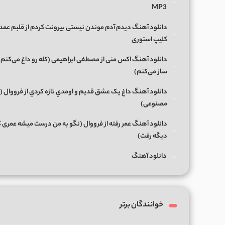
MP3
دانلود آهنگ دیدم آدم موندن نیستی بیرونت کردم از قلبم عمدا
کلیپ استوری
دانلود آهنگ اکس منی از مصطفی ابراهیمی (کله رو داغ می‌کنم
ساز می‌کنم)
دانلود آهنگ داغ يک عشق قديم و اومدي تازه کردي از فرووال
مصنوعی)
دانلود آهنگ عمر رفته از فرووال (نگو به من درست میشه عمری ک
دیگه رفت)
دانلود آهنگ
خوانندگان برتر