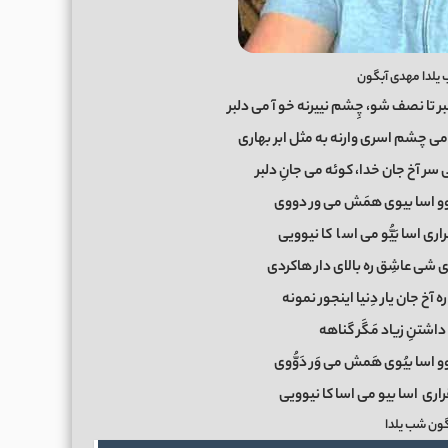
یلدا مهدی آبگون
بر تا نصف شو، چِشم نییرنه خو آ می دلبر
 می چشم اسری وارنه به مثل ابر بهاری
سر آخ جان خدا، کوئه می جانِ دلبر
یوو اسا بیوی همَش می ور دووی
ی اسا بَیُّو می اس
ا
کا نیوویی
 شی عاشِق ره بالای دار هاکردی
ه آخ جان یار دِنیا اینجور نمونه
شتنِ زیاد مَگَر گناهه
و اسا بیُوی هَمش می وَر دَوُّوی
راری اسا بیو می اسا کا نیوویی
ون شب یلدا