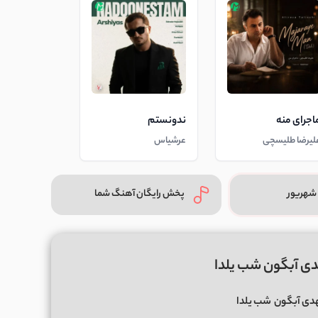
اجرای منه
ندونستم
لیرضا طلیسچی
عرشیاس
شهریور
پخش رایگان آهنگ شما
دی آبگون شب یلدا
دی آبگون
شب یلدا