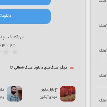
دانلود آه
این آهنگ را چق
امتیاز
0.0
از 5 | بر اساس
★
★
★
دیگر آهنگ‌های دانلود آهنگ شمالی 🤘
آخ بلبل نخون
دلس
مهدی آبگون
وحی