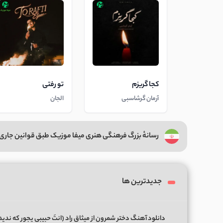
کجا گریزم
تو رفتی
آرمان گرشاسبی
الجان
رسانهٔ بزرگ فرهنگی هنری میفا موزیک طبق قوانین جاری 
جدیدترین ها
دانلود آهنگ دختر شمرون از میثاق راد (انتَ حبیبی یجور که ندی