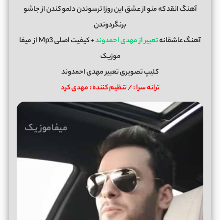
آهنگ انقد که منو از عشق این روزا ترسوندن دلمو کندن از جاشو
برنگردوندن
آهنگ عاشقانه
تعبیر از مهدی احمدوند
+ کیفیت اصلی Mp3 از
میفا
موزیک
کلیپ تصویری تعبیر مهدی احمدوند
ترانه سرا : / تنظیم کننده : مهدی کرد