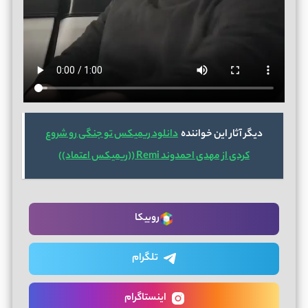
دیگر آثار این خواننده
دانلود ریمیکس تو جنگی رو شروع
کردی از مهدی احمدوند Remi ((ریمیکس اعتماد))
روبیکا
تلگرام
اینستاگرام