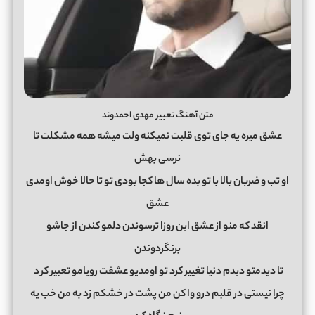
متن آهنگ تعبیر مهدی احمدوند
عشق میره یه جای توی قلبت نمیکنه ولت میشه همه مشکلت تا
نرسی بهش
او تب و ضربان بالا با تو بده سال ها کجا بودی تو تا حالا خوش اومدی
عشق
انقد که منو از عشق این روزا ترسوندن دلمو کندن از جاشو
برنگردوندن
تا دیدمتو دیدم دنیا تغییر کرد تو اومدیو عشقت رویامو تعبیر کر
د
چرا نیستی در قلبم درو وا کن من پشت در خشکم زد به من خب یه