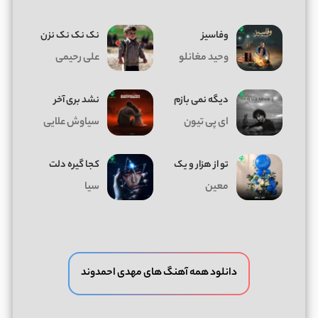
وفاسیز
نک نک نک نزن
وحید مغانلو
علی رحیمی
دیگه نمی بازم
نشد بری آخر
ای پی تیون
سیاوش علایی
تو از هزار و یک
کجا گیره دلت
معین
سیا
دانلود همه آهنگ های مهدی احمدوند