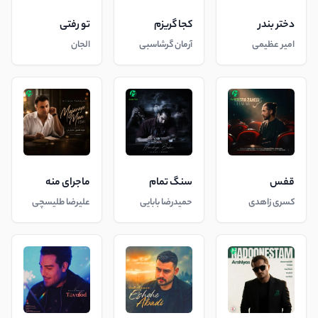
دختر بندر
کجا گریزم
تو رفتی
امیر عظیمی
آرمان گرشاسبی
الجان
قفس
سنگ تمام
ماجرای منه
کسری زاهدی
حمیدرضا بابایی
علیرضا طلیسچی