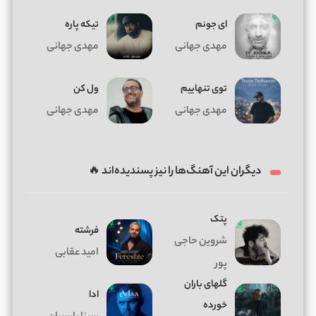
ای جونم
تیکه پاره
مهدی جهانی
مهدی جهانی
توی تنهاییم
ول کن
مهدی جهانی
مهدی جهانی
دیگران این آهنگ‌ها را نیز پسندیده‌اند 🔥
پتک
فرشته
شروین حاجی
امید عقابی
پور
گلهای باران
ادا
خورده