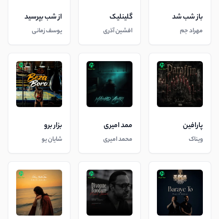
باز شب شد
گلینلیک
از شب بپرسید
مهراد جم
افشین آذری
یوسف زمانی
پارافین
ممد امیری
بزار برو
ویناک
محمد امیری
شایان یو