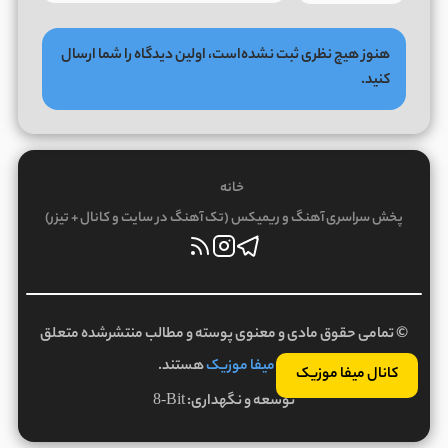
هنوز هیچ نظری ثبت نشده‌است، اولین دیدگاه را شما ارسال
کنید.
خانه
پخش سراسری آهنگ و ریمیکس (تک آهنگ در سایت و کانال + تیزر)
© تمامی حقوق مادی و معنوی پوسته و مطالب منتشرشده متعلق
به
میفا موزیک
هستند.
کانال میفا موزیک
توسعه و نگهداری:
8-Bit