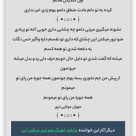
اون خندیدن هاتم
کرده به تو دلم عادت منطق دلمو بهم زدی خبر نداری
├ ✦♪♫♪✦ ┤
نشونه میگیری میزنی دلمو چه چشایی داری خوبی آخه تو زیادی
منو ترور میکنن این چشای که داری تو نفسم داره واگیر حس نگات
یه دفعه شدی تو همه کسم
میشه که گفت شدی تو دلیل حال خوبم حرف دلی رد و بدل میشه
میونمون
از پیش من جم نخوری بسه بهم جونمون همه جوره من پای تو
میمونم
همه جوره من پای تو میمونم
مهران مولایی ترور
├ ✦♪♫♪✦ ┤
دیگر آثار این خواننده
دانلود اهنگ منو ترور میکنن این