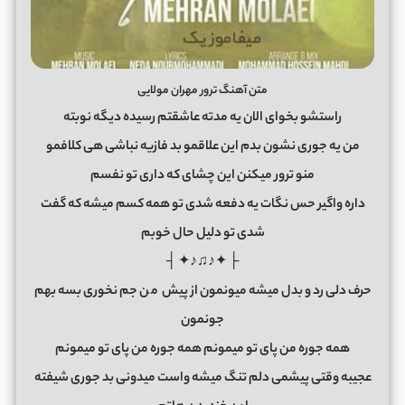
متن آهنگ ترور مهران مولایی
راستشو بخوای الان یه مدته عاشقتم رسیده دیگه نوبته
من یه جوری نشون بدم این علاقمو بد فازیه نباشی هی کلافمو
منو ترور میکنن این چشای که داری تو نفسم
داره واگیر حس نگات یه دفعه شدی تو همه کسم میشه که گفت
شدی تو دلیل حال خوبم
├ ✦♪♫♪✦ ┤
حرف دلی رد و بدل میشه میونمون از پیش
م
ن جم نخوری بسه بهم
جونمون
همه جوره من پای تو میمونم همه جوره من پای تو میمونم
عجیبه وقتی پیشمی دلم تنگ میشه واست میدونی بد جوری شیفته