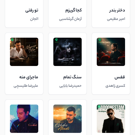
دختر بندر
کجا گریزم
تو رفتی
امیر عظیمی
آرمان گرشاسبی
الجان
قفس
سنگ تمام
ماجرای منه
کسری زاهدی
حمیدرضا بابایی
علیرضا طلیسچی