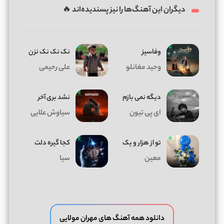
دیگران این آهنگ‌ها را نیز پسندیده‌اند 🔥
وفاسیز
نک نک نک نزن
وحید مغانلو
علی رحیمی
دیگه نمی بازم
نشد بری آخر
ای پی تیون
سیاوش علایی
تو از هزار و یک
کجا گیره دلت
معین
سیا
دانلود همه آهنگ های مهران مولایی