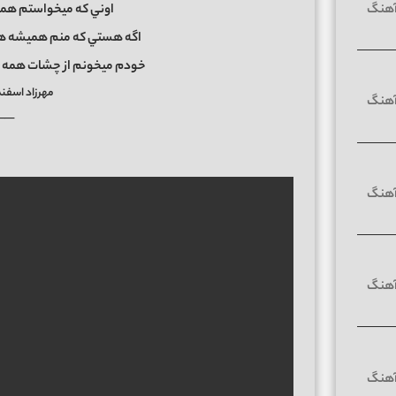
اوني كه ميخواستم همي
اگه هستي كه منم هميشه هس
خودم ميخونم از چشات همه دن
مهرزاد اسفن
──