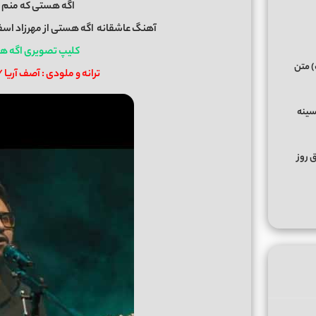
اگه هستی که منم
آهنگ عاشقانه
اگه هستی
از
مهرزاد اسف
کلیپ تصویری اگه ه
) متن
ترانه و ملودی : آصف آری
سینه
ق روز