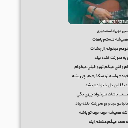
ی مهرزاد اسفندیاری
 همیشه هستم باهات
ودم میخونم از چشا
ت
به صورتت خنده بیاد
دام وقتي ميگم تورو خيلي ميخوام
 خودم واسه تو ميگذرم هر چي بشه
بذا اين دل با تو ادم بشه
تم باهات نميخواد چيزي بگي
يامو ميدم رو صورتت خنده بياد
شه هميشه حرف حرف تو باشه
 به همه ميگم عشقم اينه