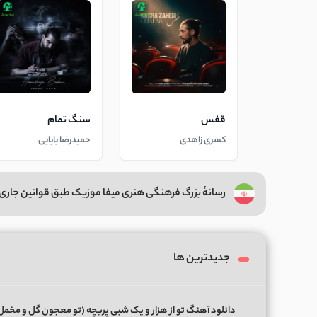
قفس
سنگ تمام
کسری زاهدی
حمیدرضا بابایی
رسانهٔ بزرگ فرهنگی هنری میفا موزیک طبق قوانین جاری 
جدیدترین ها
دانلود آهنگ تو از هزار و یک شبی پریچه (تو معجون گل و مخمل