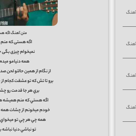
متن آهنگ اگه هست
اگه هستی که منم
نمیخوام چیزی بگی خ
همه دنیامو میدم 
از نگام از همين حالتو لحن ص
برو تا تش كه تو عشقت كجام از
بري هر جا قدمت رو چشه 
اگه هستي كه منم هميشه هس
خودم ميخونم از چشات همه دن
همه چي هر چي تو ميخواي 
تو نباشي دنيا نباشه