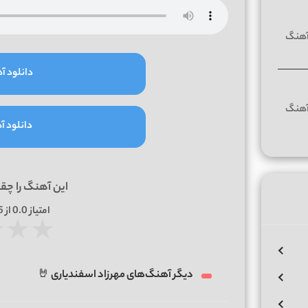
دانلود آه
دانلود آه
این آهنگ را چق
امتیاز
0.0
از 5 | بر اساس
★
★
★
دیگر آهنگ‌های مهرزاد اسفندیاری 🤘