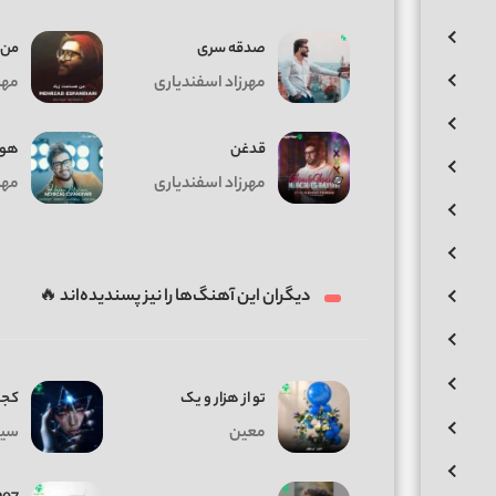
صدقه سری
من 
مهرزاد اسفندیاری
مهر
قدغن
هوا
مهرزاد اسفندیاری
مهر
دیگران این آهنگ‌ها را نیز پسندیده‌اند 🔥
تو از هزار و یک
کجا
معین
سیا