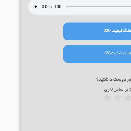
نگ کیفیت 320
نگ کیفیت 128
در دوست داشتید؟
0
رای
★
★