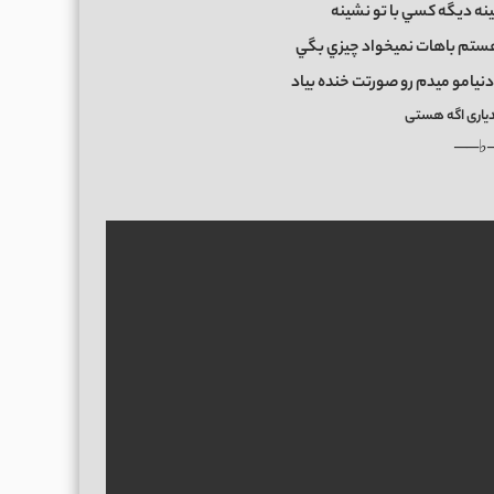
نه ديگه كسي با تو نشينه
تم باهات نميخواد چيزي بگي
يامو ميدم رو صورتت خنده بياد
دیاری اگه هستی
──♭