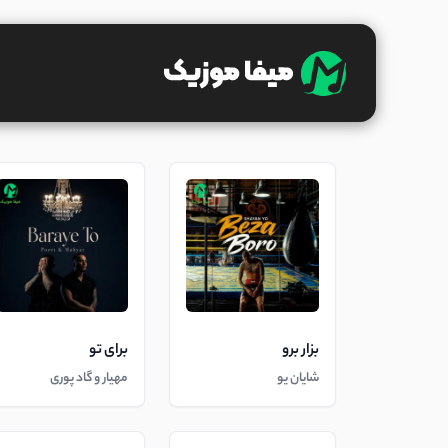
بزار برو
برای تو
شایان یو
مهیار و گاد پوری