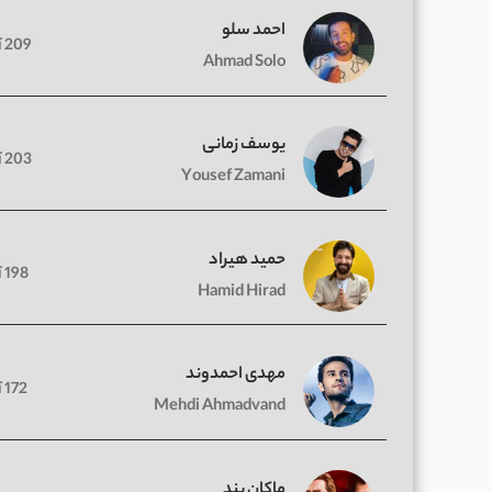
احمد سلو
209 آهنگ
Ahmad Solo
یوسف زمانی
203 آهنگ
Yousef Zamani
حمید هیراد
198 آهنگ
Hamid Hirad
مهدی احمدوند
172 آهنگ
Mehdi Ahmadvand
ماکان بند