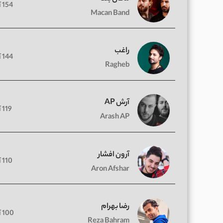
154 آهنگ
Macan Band
راغب
144 آهنگ
Ragheb
آرش AP
119 آهنگ
Arash AP
آرون افشار
110 آهنگ
Aron Afshar
رضا بهرام
100 آهنگ
Reza Bahram