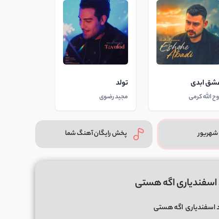
شق ابدی
تولد
وح الله کرمی
مجید رضوی
شهریور
پخش رایگان آهنگ شما
 اسفندیاری اگه هستی
د اسفندیاری
اگه هستی