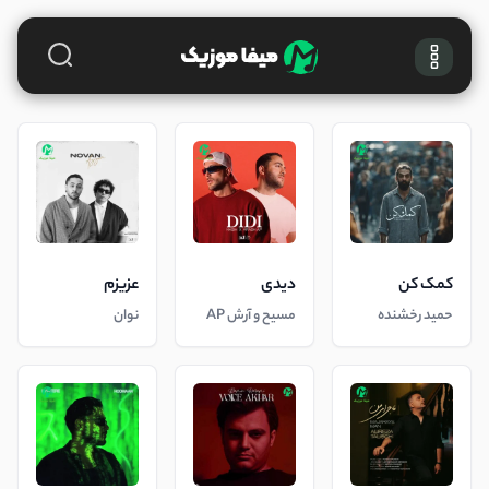
کمک کن
دیدی
عزیزم
حمید رخشنده
مسیح و آرش AP
نوان