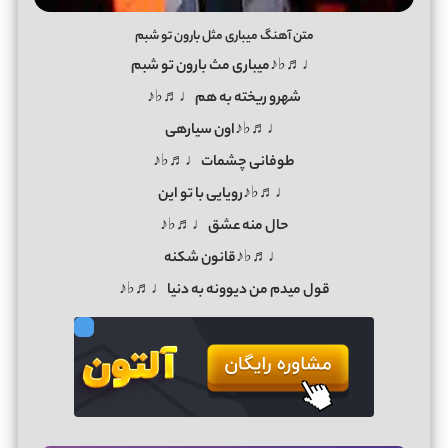
متن آهنگ میباری مثل بارون تو شبم
♩♬♭♪میباری مث بارون تو شبم
شهرو ریخته به هم♩♬♭♪
♩♬♭♪اون سیارهی
طوفانی چشمات♩♬♭♪
♩♬♭♪رویایی با تو این
حال منه عشق♩♬♭♪
♩♬♭♪قانون شکنه
قول میدم من دیوونه به دنیا♩♬♭♪