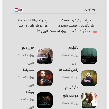
وبگردی
ایرپاد بلوتوثی، با قیمت
پس‌انداز طلا فقط با ۱۰۰
باورنکردنی!! فرصت محدود
هزارتومان (امن و راحت)
دیگر آهنگ‌های روزبه نعمت الهی 🤘
نگرانتم
جون دلم
روزبه نعمت
روزبه نعمت
الهی
الهی
رقص شعله ها
شب یلدا
روزبه نعمت
روزبه نعمت
الهی
الهی
خنده هاتو
پرتگاه
دوست دارم
روزبه نعمت
روزبه نعمت
الهی