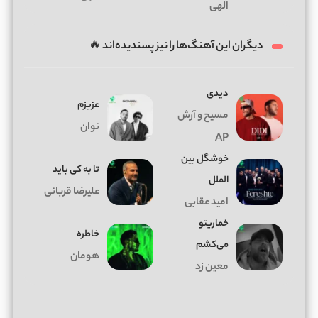
الهی
دیگران این آهنگ‌ها را نیز پسندیده‌اند 🔥
دیدی
عزیزم
مسیح و آرش
نوان
AP
خوشگل بین
تا به کی باید
الملل
علیرضا قربانی
امید عقابی
خماریتو
خاطره
می‌کشم
هومان
معین زد