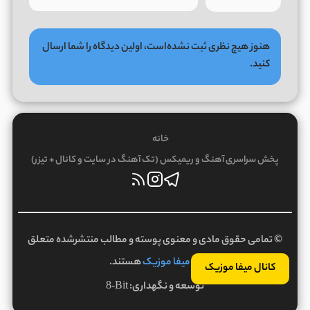
هنوز هیچ نظری ثبت نشده‌است، اولین دیدگاه را شما ارسال
کنید.
خانه
پخش سراسری آهنگ و ریمیکس (تک آهنگ در سایت و کانال + تیزر)
© تمامی حقوق مادی و معنوی پوسته و مطالب منتشرشده متعلق
به
میفا موزیک
هستند.
کانال میفا موزیک
توسعه و نگهداری:
8-Bit