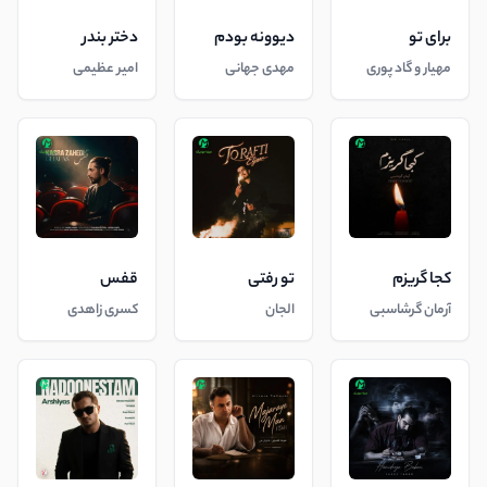
برای تو
دیوونه بودم
دختر بندر
مهیار و گاد پوری
مهدی جهانی
امیر عظیمی
کجا گریزم
تو رفتی
قفس
آرمان گرشاسبی
الجان
کسری زاهدی