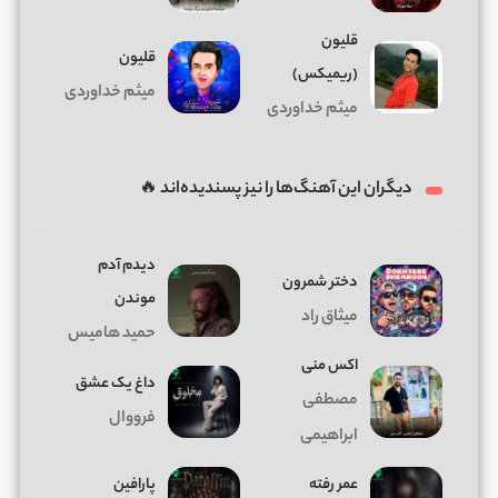
قلیون
قلیون
(ریمیکس)
میثم خداوردی
میثم خداوردی
دیگران این آهنگ‌ها را نیز پسندیده‌اند 🔥
دیدم آدم
دختر شمرون
موندن
میثاق راد
حمید هامیس
اکس منی
داغ يک عشق
مصطفی
فرووال
ابراهیمی
عمر رفته
پارافین