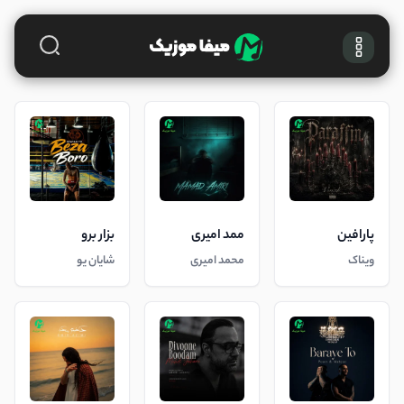
پارافین
ممد امیری
بزار برو
ویناک
محمد امیری
شایان یو