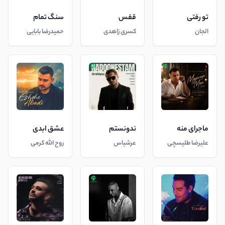
تو رفتی
قفس
سنگ تمام
الجان
کسری زاهدی
حمیدرضا بابایی
ماجرای منه
ندونستم
عشق ابدی
علیرضا طلیسچی
عرشیاس
روح الله کرمی