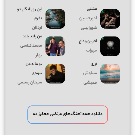
مشتی
این روزا انگار دو
امیرحسین
نفرم
اردلان
شهرایینی
من بلند بلند
آخرین وداع
محمد کلاسی
مهراب
بهار
آرزو
تو ماله من
سیاوش
نبودی
سبحان رستمی
قمیشی
دانلود همه آهنگ های مرتضی جعفرزاده