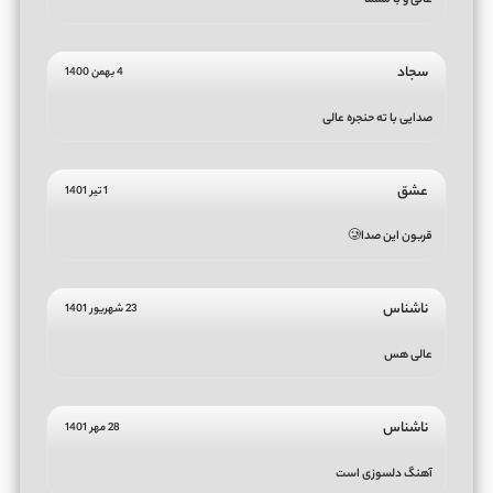
عالی و با مسما
سجاد
4 بهمن 1400
صدایی با ته حنجره عالی
عشق
1 تیر 1401
قربون این صدا🥲
ناشناس
23 شهریور 1401
عالی هس
ناشناس
28 مهر 1401
آهنگ دلسوزی است