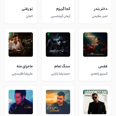
دختر بندر
کجا گریزم
تو رفتی
امیر عظیمی
آرمان گرشاسبی
الجان
قفس
سنگ تمام
ماجرای منه
کسری زاهدی
حمیدرضا بابایی
علیرضا طلیسچی