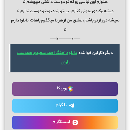
هنوزم اون لباسی رو که تو دوست داشتی میپوشم ♫
میشه برگردی بمونی کنارم ، بی تو زنده بودنو دوست ندارم ♫
نمیشه دور از تو باشم ، عشق من از هرجا میگذرم باهات خاطره دار
م
♫
──♭────♭──
دیگر آثار این خواننده
دانلود آهنگ احمد سعیدی همدست
بارون
روبیکا
تلگرام
اینستاگرام