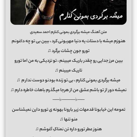
متن آهنگ میشه برگردی بمونی کنارم احمد سعیدی
هنوزم میشه با دستات یه دنیا مهربونی کرد ، ببین بی تو چه داغونم
تورو جون چشات برگرد ♫
ببین مرز جدایی رو چقدر باریک میبینم ، تو نزدیکی به من اما تورو
تاریک میبینم ♫
میشه برگردی بمونی کنارم ، بی تو زنده بودنو دوست ندار
م
♫
نمیشه دور از تو باشم عشق من از هرجا میگذرم باهات خاطره دارم ♫
──♭────♭──
تمومه این خیابونا قدمهات زیر بارونا بهونه ی تورو دارن نمیشناسن
منو تنها ♫
هنوز عطر تورو داره تن نمناکِ آغوشم ♫