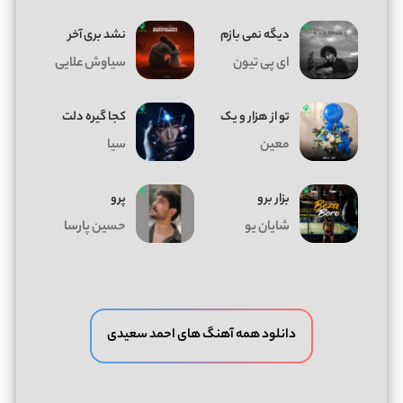
دیگه نمی بازم
نشد بری آخر
ای پی تیون
سیاوش علایی
تو از هزار و یک
کجا گیره دلت
معین
سیا
بزار برو
پرو
شایان یو
حسین پارسا
دانلود همه آهنگ های احمد سعیدی