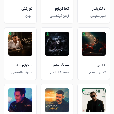
دختر بندر
کجا گریزم
تو رفتی
امیر عظیمی
آرمان گرشاسبی
الجان
قفس
سنگ تمام
ماجرای منه
کسری زاهدی
حمیدرضا بابایی
علیرضا طلیسچی