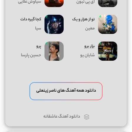
ای پی تیون
سیاوش علایی
تو از هزار و یک
کجا گیره دلت
معین
سیا
بزار برو
پرو
شایان یو
حسین پارسا
دانلود همه آهنگ های ناصر زینعلی
دانلود آهنگ عاشقانه