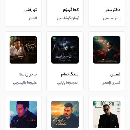
دختر بندر
کجا گریزم
تو رفتی
امیر عظیمی
آرمان گرشاسبی
الجان
قفس
سنگ تمام
ماجرای منه
کسری زاهدی
حمیدرضا بابایی
علیرضا طلیسچی