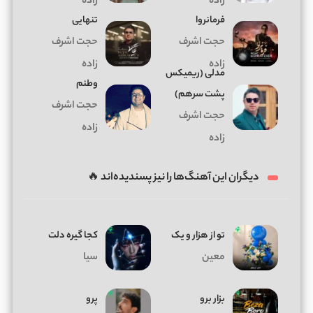
زاده
زاده
فرمانروا
تنهایی
حجت اشرف
حجت اشرف
زاده
زاده
مدلی (ریمیکس
وطنم
پشت سرهم)
حجت اشرف
حجت اشرف
زاده
زاده
دیگران این آهنگ‌ها را نیز پسندیده‌اند 🔥
تو از هزار و یک
کجا گیره دلت
معین
سیا
بزار برو
پرو