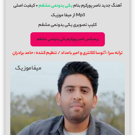
آهنگ جدید
ناصر پورکرم
بنام
یکی یدونمی عشقم
+ کیفیت اصلی
Mp3 از
میفا موزیک
کلیپ تصویری یکی یدونمی عشقم
ریمیکس ناصر پورکرم یکی یدونمی عشقم
ترانه سرا : آتوسا کلانتری و امیر بامداد / تنظیم کننده : حامد برادران