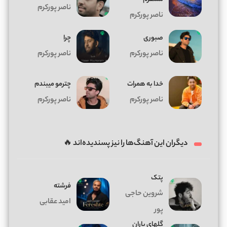
ناصر پورکرم
ناصر پورکرم
صبوری
چرا
ناصر پورکرم
ناصر پورکرم
خدا به همرات
چترمو میبندم
ناصر پورکرم
ناصر پورکرم
دیگران این آهنگ‌ها را نیز پسندیده‌اند 🔥
پتک
فرشته
شروین حاجی
امید عقابی
پور
گلهای باران