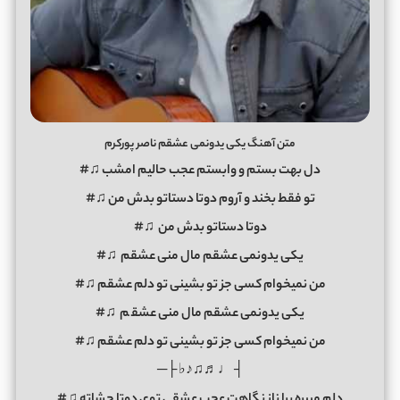
متن آهنگ یکی یدونمی عشقم ناصر پورکرم
دل بهت بستم و وابستم عجب حالیم امشب ♫#
تو فقط بخند و آروم دوتا دستاتو بدش من ♫#
دوتا دستاتو بدش من ♫#
یکی یدونمی عشقم مال منی عشقم ♫#
من نمیخوام کسی جز تو بشینی تو دلم عشقم ♫#
یکی یدونمی عشقم مال منی عشق
م
♫#
من نمیخوام کسی جز تو بشینی تو دلم عشقم ♫#
┤ ♩♬♫♪♭ ├─
دلم میبره برا ناز نگاهت عجب عشقی توی دوتا چشاته ♫#