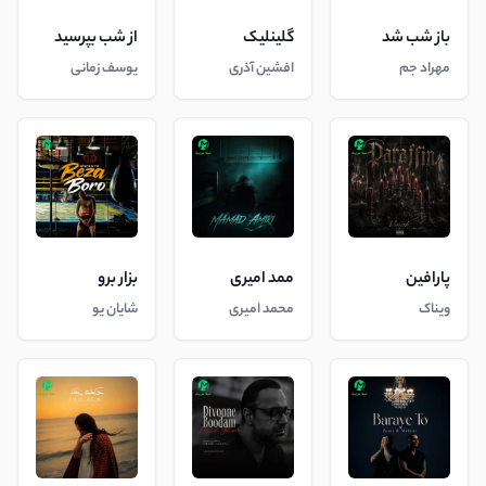
باز شب شد
گلینلیک
از شب بپرسید
مهراد جم
افشین آذری
یوسف زمانی
پارافین
ممد امیری
بزار برو
ویناک
محمد امیری
شایان یو