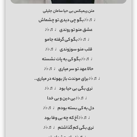
متن ریمیکس بی حیا سامان جلیلی
♩♬♭♪بگو چی دیدی تو چشماش
عشق منو تو روندی♩♬♭♪
♩♬♭♪بگو کی گرفته جامو
قلب منو سوزوندی♩♬♭♪
♩♬♭♪بگو کی به پات نشسته
حالا عهد تو سر میاری♩♬♭♪
♩♬♭♪برای موندت باز بهونه در میاری..
نری بگی بی حیا بود♩♬♭♪
♩♬♭♪بی دین و بی خدا
دل به کی بسته بودم♩♬♭♪
♩♬♭♪آخ که چه بی وفا بود
نری بگی کم گذاشتم♩♬♭♪