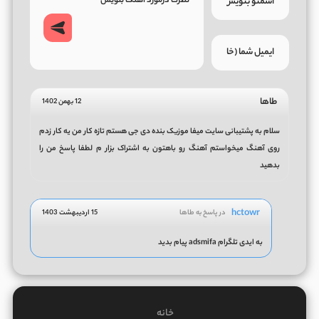
طاها
12 بهمن 1402
سلام به پشتیبانی سایت میفا موزیک بنده دی جی هستم تازه کار من یه کار زدم
روی آهنگ میخواستم آهنگ رو باهتون به اشتراک بزار م لطفا پاسخ من را
بدهید
hctowr
در پاسخ به طاها
15 اردیبهشت 1403
به ایدی تلگرام adsmifa پیام بدید
خانه