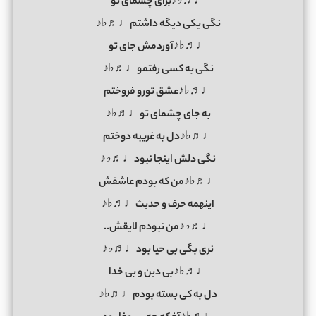
♩♬♭♪برای چشمای تو
نگی یکی دیگه داشتم♩♬♭♪
♩♬♭♪آوردمش جای تو
نگی به کسی رفتمو♩♬♭♪
♩♬♭♪عشق تورو فروختم
به جای چشمای تو♩♬♭♪
♩♬♭♪دل به غریبه دوختم
نگی دلش اینجا نبود♩♬♭♪
♩♬♭♪من که بودم عاشقش
اینهمه حرف و حدیث♩♬♭♪
♩♬♭♪من نبودم لایقش..
نری بگی بی حیا بود♩♬♭♪
♩♬♭♪بی دین و بی خدا
دل به کی بسته بودم♩♬♭♪