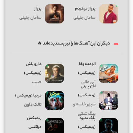
پرواز میکردم
پرواز
سامان جلیلی
سامان جلیلی
دیگران این آهنگ‌ها را نیز پسندیده‌اند 🔥
الوعده وفا
ما رو باش
(ریمیکس)
(ریمیکس)
ابی عالی
حبیب
افتر پارتی
(ریمیکس)
ﻣﺮﺣﺒﺎ (ریمیکس)
سپهر خلسه و
تالک داون
بیگ شکی
پلک نمیزد
ریمیکس
(ریمیکس)
دراکنس