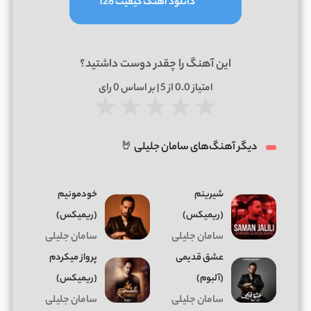
دانلود آهنگ کیفیت 128
این آهنگ را چقدر دوست داشتید؟
امتیاز
0.0
از 5 | بر اساس
0
رای
★
★
★
★
★
دیگر آهنگ‌های سامان جلیلی 🤘
شیرینم
خودمونیم
(ریمیکس)
(ریمیکس)
سامان جلیلی
سامان جلیلی
عشق قدیمی
پرواز میکردم
(آلبوم)
(ریمیکس)
سامان جلیلی
سامان جلیلی