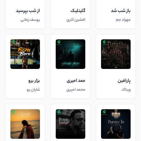
باز شب شد
گلینلیک
از شب بپرسید
مهراد جم
افشین آذری
یوسف زمانی
پارافین
ممد امیری
بزار برو
ویناک
محمد امیری
شایان یو