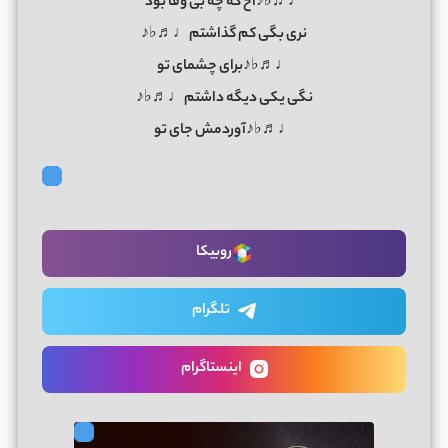
♩♬♭♪آخ که چه بی وفا بود
نری بگی کم گذاشتم♩♬♭♪
♩♬♭♪برای چشمای تو
نگی یکی دیگه داشتم♩♬♭♪
♩♬♭♪آوردمش جای تو
روبیکا
تلگرام
اینستاگرام