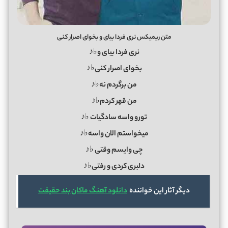
متن ریمیکس نری فردا بیای و بخوای اصرار کنی
نری فردا بیای و♭♪
بخوای اصرار کنی♭♪
من برگردم نه♭♪
من قهر کردم♭♪
تورو واسه سادگیات ♭♪
میخواستم الان واسه♭♪
چی وایسم وقتی ♭♪
دلبری کردی و رفتی♭♪
دیگر آثار این خواننده
دانلود آهنگ ماکان بند حقیقت