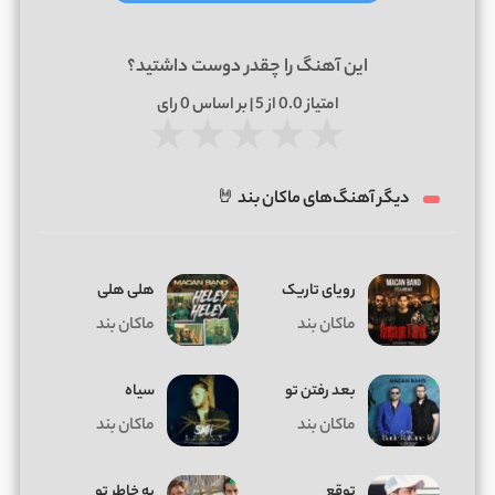
این آهنگ را چقدر دوست داشتید؟
امتیاز
0.0
از 5 | بر اساس
0
رای
★
★
★
★
★
دیگر آهنگ‌های ماکان بند 🤘
رویای تاریک
هلی هلی
ماکان بند
ماکان بند
بعد رفتن تو
سیاه
ماکان بند
ماکان بند
توقع
به خاطر تو