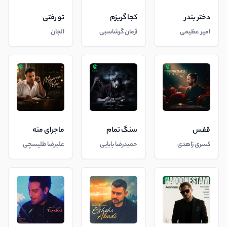
دختر بندر
کجا گریزم
تو رفتی
امیر عظیمی
آرمان گرشاسبی
الجان
قفس
سنگ تمام
ماجرای منه
کسری زاهدی
حمیدرضا بابایی
علیرضا طلیسچی