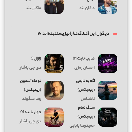
ماکان بند
ماکان بند
دیگران این آهنگ‌ها را نیز پسندیده‌اند 🔥
هایپ نایت 01
زلزال 5
احسان رمزی
دی جی یاشار
اگه یه تایمی
تو ماه آسمون
(ریمیکس)
(ریمیکس)
ناشناس
رضا سگوند
سنگ تمام
چهار بانده 01
(ریمیکس)
دی جی یاشار
حمیدرضا بابایی