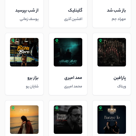
باز شب شد
گلینلیک
از شب بپرسید
مهراد جم
افشین آذری
یوسف زمانی
پارافین
ممد امیری
بزار برو
ویناک
محمد امیری
شایان یو