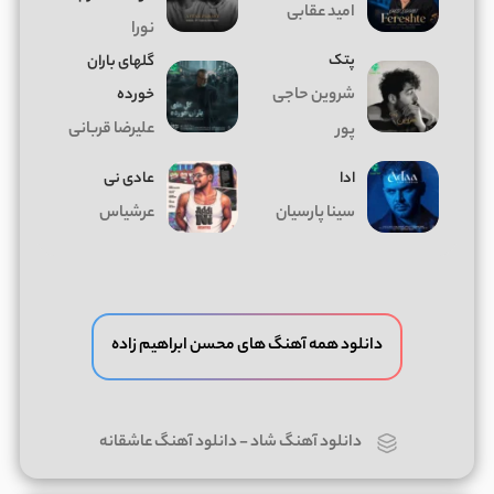
امید عقابی
نورا
پتک
گلهای باران
شروین حاجی
خورده
علیرضا قربانی
پور
ادا
عادی نی
سینا پارسیان
عرشیاس
دانلود همه آهنگ های محسن ابراهیم زاده
دانلود آهنگ شاد
-
دانلود آهنگ عاشقانه