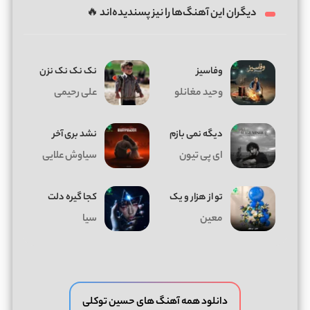
دیگران این آهنگ‌ها را نیز پسندیده‌اند 🔥
وفاسیز
نک نک نک نزن
وحید مغانلو
علی رحیمی
دیگه نمی بازم
نشد بری آخر
ای پی تیون
سیاوش علایی
تو از هزار و یک
کجا گیره دلت
معین
سیا
دانلود همه آهنگ های حسین توکلی