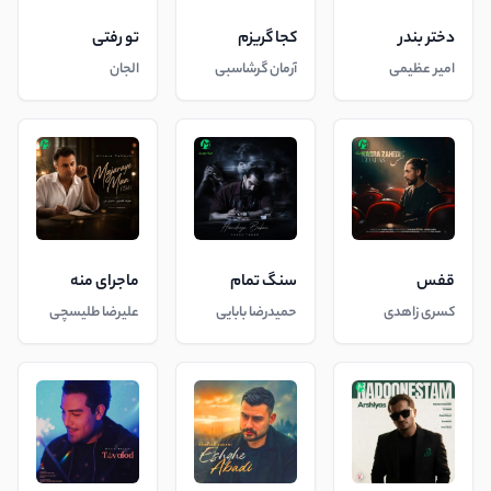
دختر بندر
کجا گریزم
تو رفتی
امیر عظیمی
آرمان گرشاسبی
الجان
قفس
سنگ تمام
ماجرای منه
کسری زاهدی
حمیدرضا بابایی
علیرضا طلیسچی