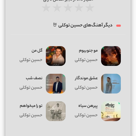
★
★
★
★
★
دیگر آهنگ‌های حسین توکلی 🤘
مو جنوبیوم
گل من
حسین توکلی
حسین توکلی
عشق موندگار
نصف شب
حسین توکلی
حسین توکلی
پیرهن سیاه
تو را میخواهم
حسین توکلی
حسین توکلی